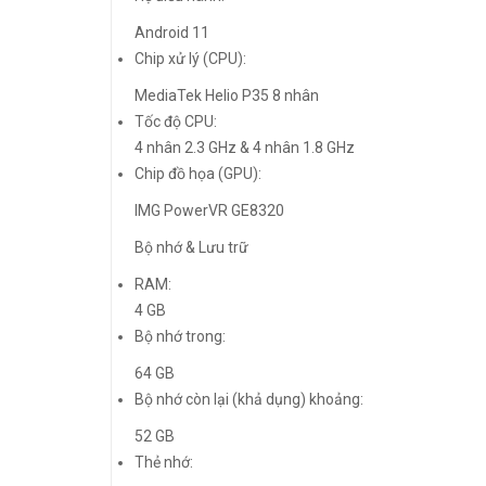
Android 11
Chip xử lý (CPU):
MediaTek Helio P35 8 nhân
Tốc độ CPU:
4 nhân 2.3 GHz & 4 nhân 1.8 GHz
Chip đồ họa (GPU):
IMG PowerVR GE8320
Bộ nhớ & Lưu trữ
RAM:
4 GB
Bộ nhớ trong:
64 GB
Bộ nhớ còn lại (khả dụng) khoảng:
52 GB
Thẻ nhớ: