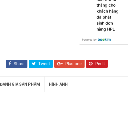
tháng cho
khách hàng
đã phát
sinh đơn
hàng HPL
Powered by
Share
Tweet
Plus one
Pin It
ĐÁNH GIÁ SẢN PHẨM
HÌNH ẢNH