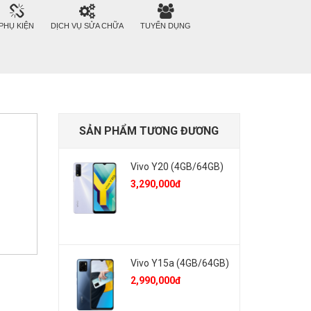
PHỤ KIỆN
DỊCH VỤ SỬA CHỮA
TUYỂN DỤNG
SẢN PHẨM TƯƠNG ĐƯƠNG
Vivo Y20 (4GB/64GB)
3,290,000đ
Vivo Y15a (4GB/64GB)
2,990,000đ