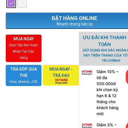
Nhanh chóng tiện lợi
ƯU ĐÃI KHI THANH
MUA NGAY
TOÁN
Giao Tận Nơi Hoặc
(SỬ DỤNG KHI XÁC NHẬN
Nhận Tại Cửa
VAY TRÊN TRANG CỦA T
Hàng
TÀI CHÍNH)
TRẢ GÓP QUA
MUA NGAY -
Giảm 10% –
THẺ
TRẢ SAU
tối đa
Visa, Master, JCB
500.000đ
khi chọn kỳ
hạn 6 & 12
tháng cho
khách hàng
mới
Giảm 3% –