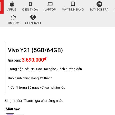
APPLE
ĐIỆN THOẠI
LAPTOP
MÁY TÍNH BẢNG
MÁY ĐỔI TRẢ
TIN TỨC
CHI NHÁNH
Vivo Y21 (5GB/64GB)
đ
3.690.000
Giá bán:
Trong hộp có: Pin, Sạc, Tai nghe, Sách hướng dẫn
Bảo hành chính hãng 12 tháng
1 đổi 1 trong 30 ngày với sản phẩm lỗi.
Chọn màu để xem giá của từng màu
Màu sắc
: Tím