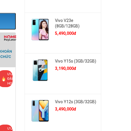
Vivo V23e
(8GB/128GB)
5,490,000đ
 KHOẢN
Ổ CHỨC
Vivo Y15s (3GB/32GB)
3,190,000đ
ƯU
ĐÃI
HOT
Vivo Y12s (3GB/32GB)
3,490,000đ
ƯU