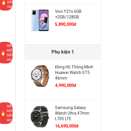
ĐÃI
HOT
Vivo Y21s 6GB
+2GB/128GB
5,890,000đ
SIÊU
MỚI,
Phụ kiện 1
SIÊU
HOT
Đồng Hồ Thông Minh
Huawei Watch GT5
46mm
4,990,000đ
SIÊU
Samsung Galaxy
MỚI,
Watch Ultra 47mm
SIÊU
L705 LTE
HOT
16,690,000đ