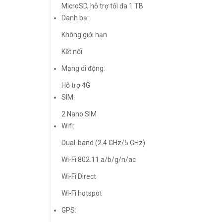
MicroSD, hỗ trợ tối đa 1 TB
Danh bạ:
Không giới hạn
Kết nối
Mạng di động:
Hỗ trợ 4G
SIM:
2 Nano SIM
Wifi:
Dual-band (2.4 GHz/5 GHz)
Wi-Fi 802.11 a/b/g/n/ac
Wi-Fi Direct
Wi-Fi hotspot
GPS: