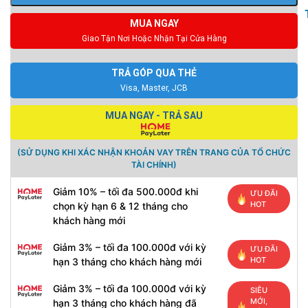
MUA NGAY
Giao Tận Nơi Hoặc Nhận Tại Cửa Hàng
TRẢ GÓP QUA THẺ
Visa, Master, JCB
MUA NGAY - TRẢ SAU
(SỬ DỤNG KHI XÁC NHẬN KHOẢN VAY TRÊN TRANG CỦA TỔ CHỨC
TÀI CHÍNH)
Giảm 10% – tối đa 500.000đ khi
ƯU ĐÃI
HOT
chọn kỳ hạn 6 & 12 tháng cho
khách hàng mới
Giảm 3% – tối đa 100.000đ với kỳ
ƯU ĐÃI
HOT
hạn 3 tháng cho khách hàng mới
Giảm 3% – tối đa 100.000đ với kỳ
SIÊU
MỚI,
hạn 3 tháng cho khách hàng đã