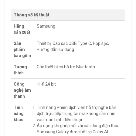
Thông số kỹ thuật
Hãng
Samsung
sản xuất
Sản
Thiết bị, Cáp sạc USB Type C, Hộp sạc,
phẩm
Hướng dẫn sử dụng
bao gồm
Tương
Các thiết bị có hỗ trợ Bluetooth
thích
Công
Hi-fi 24 bit
nghệ âm
thanh
Tính
Tính năng Phiên dịch viên hỗ trợ nghe bản
năng
dịch trực tiếp trong tai mà không cần nhìn
khác
vào màn hình điện thoại
Áp dụng khi ghép nối với các dòng điện thoại
Samsung Galaxy được hỗ trợ Galay AI