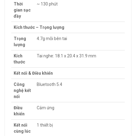
Thời
~ 130 phút
gian sạc
đầy
Kích thước – Trọng lượng
Trọng
4.7g mỗi bên tai
lượng
Kích
Tai nghe: 18.1 x 20.4 x 31.9 mm
thước
Kết nối & Điều khiển
Công
Bluetooth 5.4
nghệ kết
nối
Điều
Cảm ứng
khiển
Kết nối
1 thiết bị
cùng lúc