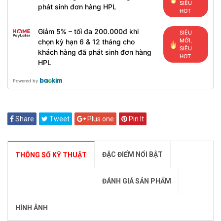
SIÊU
phát sinh đơn hàng HPL
HOT
Giảm 5% – tối đa 200.000đ khi
SIÊU
MỚI,
chọn kỳ hạn 6 & 12 tháng cho
SIÊU
khách hàng đã phát sinh đơn hàng
HOT
HPL
Powered by
Share
Tweet
Plus one
Pin It
ĐẶC ĐIỂM NỔI BẬT
THÔNG SỐ KỸ THUẬT
ĐÁNH GIÁ SẢN PHẨM
HÌNH ẢNH