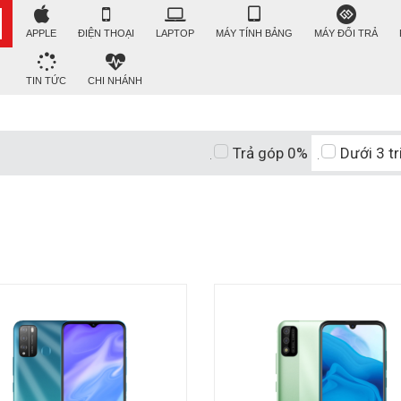
APPLE
ĐIỆN THOẠI
LAPTOP
MÁY TÍNH BẢNG
MÁY ĐỔI TRẢ
TIN TỨC
CHI NHÁNH
Trả góp 0%
Dưới 3 tr