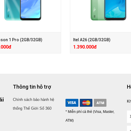
isson 1 Pro (2GB/32GB)
Itel A26 (2GB/32GB)
.000đ
1.390.000đ
le 300.000đ ( Giá đã giảm )
+ Hotsale 300.000đ ( Giá đã giảm )
PK 100.000đ, Ốp lưng kèm theo
+ PMH PK 100.000đ
Thông tin hỗ trợ
H
+ Trả Góp 1%HD, Kredivo 0Đ
nghe kèm theo máy
+ Hotsale 300.000đ ( Giá đã giảm )
ái
Góp 1%HD, Kredivo 0Đ
Chính sách bảo hành hệ
+ PMH PK 100.000đ
K
le 300.000đ ( Giá đã giảm )
+ Trả Góp 1%HD, Kredivo 0Đ
thống Thế Giới Số 360
PK 100.000đ, Ốp lưng kèm theo
* Miễn phí cà thẻ (Visa, Master,
ATM)
nghe kèm theo máy
Góp 1%HD, Kredivo 0Đ