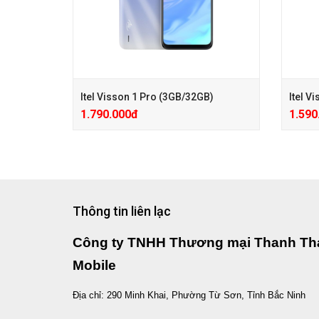
Itel Visson 1 Pro (3GB/32GB)
Itel V
1.790.000đ
1.590
+ Hotsale 500.000đ ( Giá đã giảm )
+ Hotsa
+ PMH PK 100.000đ, Ốp lưng kèm theo
+ PMH 
Thông tin liên lạc
máy
máy
+ Tai nghe kèm theo máy
+ Tai 
Công ty TNHH Thương mại Thanh Th
+ Trả Góp 1%HD, Kredivo 0Đ
+ Trả 
+ Hotsale 500.000đ ( Giá đã giảm )
+ Hotsa
Mobile
+ PMH PK 100.000đ, Ốp lưng kèm theo
+ PMH 
máy
máy
Địa chỉ: 290 Minh Khai, Phường Từ Sơn, Tỉnh Bắc Ninh
+ Tai nghe kèm theo máy
+ Tai 
+ Trả Góp 1%HD, Kredivo 0Đ
+ Trả 