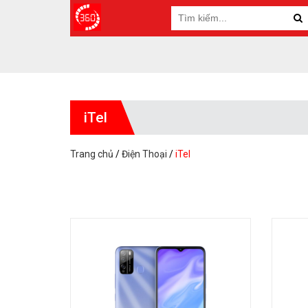
iTel
Trang chủ
/
Điện Thoại
/
iTel