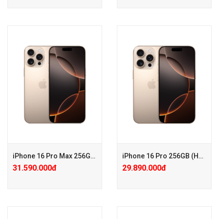
+ Tặng PGG PK 100.000đ
+ Tặng PGG PK 100.000đ
+ Bảo hành Mở rộng 24 tháng
+ Bảo hành Mở rộng 24 tháng
chỉ với 500.000đ
chỉ với 650.000đ
+ KM: Tặng PGG 2.500.000đ (
+ Tặng PGG PK 200.000đ KHI
Đã trừ vào giá )
MUA ỐP CHÍNH HÃNG
iPhone 16 Pro Max 256GB (Hàng công ty VN/A)
iPhone 16 Pro 256GB (Hàng công ty VN/A)
31.590.000đ
29.890.000đ