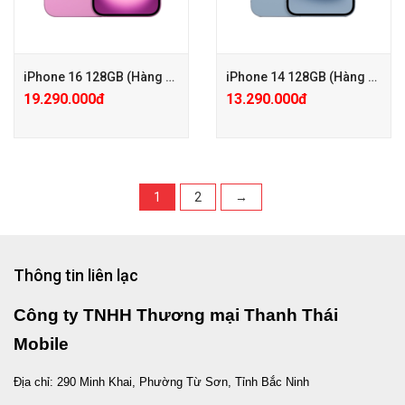
iPhone 16 128GB (Hàng công ty VN/A)
iPhone 14 128GB (Hàng công ty VN/A)
19.290.000đ
13.290.000đ
1
2
→
+ Tặng PGG PK 100.000đ, Gấu
+ Tặng PGG PK 100.000đ,
bông hoặc Coca hoặc Bình
+ Bảo hành Mở rộng 24 tháng
Giữ Nhiệt
chỉ với 500.000đ
Thông tin liên lạc
+ Bảo hành Mở rộng 24 tháng
+ KM: Tặng PGG 1.000.000đ (
chỉ với 500.000đ
Đã trừ vào giá )
Công ty TNHH Thương mại Thanh Thái
+ KM: Tặng PGG 2.000.000đ (
Đã trừ vào giá )
Mobile
Địa chỉ: 290 Minh Khai, Phường Từ Sơn, Tỉnh Bắc Ninh