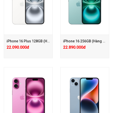
+ KM: Tặng PGG 2.500.000đ (
+ KM: Tặng PGG 2.500.000đ (
Đã trừ vào giá )
Đã trừ vào giá )
iPhone 16 Plus 128GB (Hàng công ty VN/A)
iPhone 16 256GB (Hàng công ty VN/A)
22.090.000đ
22.890.000đ
+ Tặng PGG PK 100.000đ
+ Tặng PGG PK 100.000đ
+ Bảo hành Mở rộng 24 tháng
+ Bảo hành Mở rộng 24 tháng
chỉ với 500.000đ
chỉ với 500.000đ
+ KM: Tặng PGG 2.500.000đ (
+ KM: Tặng PGG 2.500.000đ (
Đã trừ vào giá )
Đã trừ vào giá )