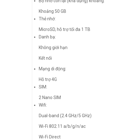
Bộ nhớ còn lại (khả dụng) khoảng:
Khoảng 50 GB
Thẻ nhớ:
MicroSD, hỗ trợ tối đa 1 TB
Danh bạ:
Không giới hạn
Kết nối
Mạng di động:
Hỗ trợ 4G
SIM:
2 Nano SIM
Wifi:
Dual-band (2.4 GHz/5 GHz)
Wi-Fi 802.11 a/b/g/n/ac
Wi-Fi Direct