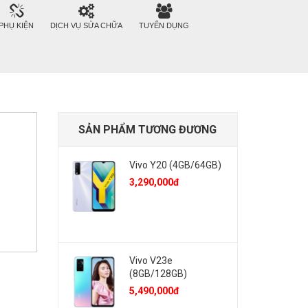
PHỤ KIỆN
DỊCH VỤ SỬA CHỮA
TUYỂN DỤNG
SẢN PHẨM TƯƠNG ĐƯƠNG
Vivo Y20 (4GB/64GB)
3,290,000đ
Vivo V23e
(8GB/128GB)
5,490,000đ