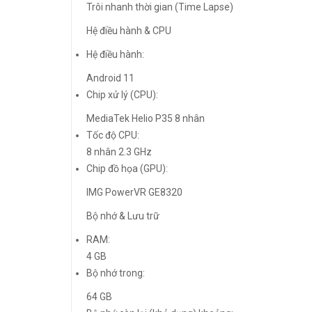
Trôi nhanh thời gian (Time Lapse)
Hệ điều hành & CPU
Hệ điều hành:
Android 11
Chip xử lý (CPU):
MediaTek Helio P35 8 nhân
Tốc độ CPU:
8 nhân 2.3 GHz
Chip đồ họa (GPU):
IMG PowerVR GE8320
Bộ nhớ & Lưu trữ
RAM:
4 GB
Bộ nhớ trong:
64 GB