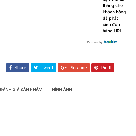
tháng cho
khách hàng
đã phát
sinh đơn
hàng HPL
Powered by
Share
Tweet
Plus one
Pin It
ĐÁNH GIÁ SẢN PHẨM
HÌNH ẢNH