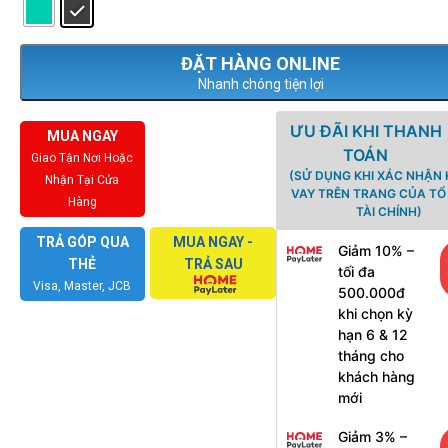
Nhanh chóng tiện lợi
ƯU ĐÃI KHI THANH
MUA NGAY
TOÁN
Giao Tận Nơi Hoặc
(SỬ DỤNG KHI XÁC NHẬN
Nhận Tại Cửa
VAY TRÊN TRANG CỦA T
Hàng
TÀI CHÍNH)
TRẢ GÓP QUA
MUA NGAY -
Giảm 10% –
THẺ
TRẢ SAU
tối đa
Visa, Master, JCB
500.000đ
khi chọn kỳ
hạn 6 & 12
tháng cho
khách hàng
mới
Giảm 3% –