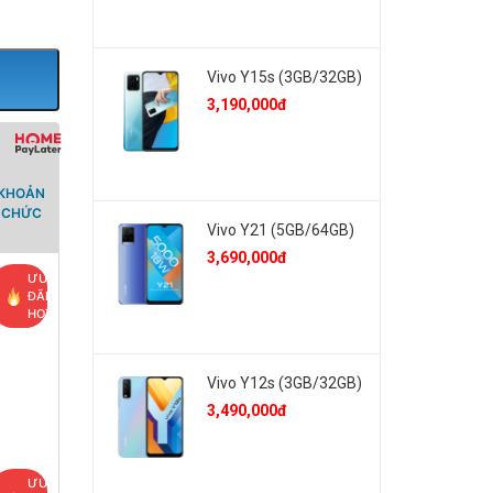
Vivo Y15s (3GB/32GB)
3,190,000đ
 KHOẢN
Ổ CHỨC
Vivo Y21 (5GB/64GB)
3,690,000đ
ƯU
ĐÃI
HOT
Vivo Y12s (3GB/32GB)
3,490,000đ
ƯU