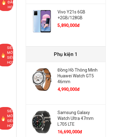
ĐÃI
HOT
Vivo Y21s 6GB
+2GB/128GB
5,890,000đ
SIÊU
MỚI,
Phụ kiện 1
SIÊU
HOT
Đồng Hồ Thông Minh
Huawei Watch GT5
46mm
4,990,000đ
SIÊU
Samsung Galaxy
MỚI,
Watch Ultra 47mm
SIÊU
L705 LTE
HOT
16,690,000đ