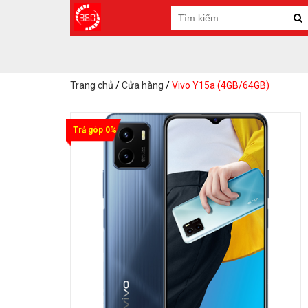
Trang chủ
/
Cửa hàng
/
Vivo Y15a (4GB/64GB)
Trả góp 0%