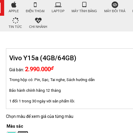
APPLE
ĐIỆN THOẠI
LAPTOP
MÁY TÍNH BẢNG
MÁY ĐỔI TRẢ
TIN TỨC
CHI NHÁNH
Vivo Y15a (4GB/64GB)
đ
2.990.000
Giá bán:
Trong hộp có: Pin, Sạc, Tai nghe, Sách hướng dẫn
Bảo hành chính hãng 12 tháng
1 đổi 1 trong 30 ngày với sản phẩm lỗi.
Chọn màu để xem giá của từng màu
Màu sắc
: Đen