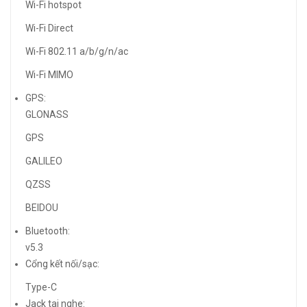
Wi-Fi hotspot
Wi-Fi Direct
Wi-Fi 802.11 a/b/g/n/ac
Wi-Fi MIMO
GPS:
GLONASS
GPS
GALILEO
QZSS
BEIDOU
Bluetooth:
v5.3
Cổng kết nối/sạc:
Type-C
Jack tai nghe: