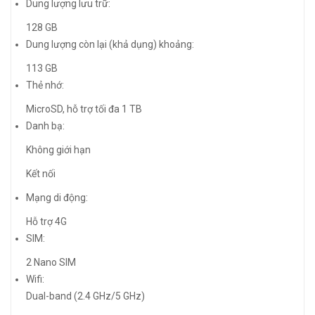
Dung lượng lưu trữ:
128 GB
Dung lượng còn lại (khả dụng) khoảng:
113 GB
Thẻ nhớ:
MicroSD, hỗ trợ tối đa 1 TB
Danh bạ:
Không giới hạn
Kết nối
Mạng di động:
Hỗ trợ 4G
SIM:
2 Nano SIM
Wifi:
Dual-band (2.4 GHz/5 GHz)