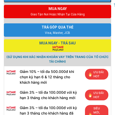
MUA NGAY
Giao Tận Nơi Hoặc Nhận Tại Cửa Hàng
TRẢ GÓP QUA THẺ
Visa, Master, JCB
MUA NGAY - TRẢ SAU
(SỬ DỤNG KHI XÁC NHẬN KHOẢN VAY TRÊN TRANG CỦA TỔ CHỨC
TÀI CHÍNH)
Giảm 10% – tối đa 500.000đ khi
ƯU ĐÃI
HOT
chọn kỳ hạn 6 & 12 tháng cho
khách hàng mới
Giảm 3% – tối đa 100.000đ với kỳ
ƯU ĐÃI
HOT
hạn 3 tháng cho khách hàng mới
Giảm 3% – tối đa 100.000đ với kỳ
SIÊU
MỚI,
hạn 3 tháng cho khách hàng đã