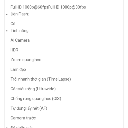
FullHD 1080p@60fpsFullHD 1080p@30fps
Đèn Flash:
Có
Tính năng:
AI Camera
HDR
Zoom quang học
Làm đẹp
Trôi nhanh thời gian (Time Lapse)
Góc siêu rộng (Ultrawide)
Chống rung quang học (OIS)
Tự động lấy nét (AF)
Camera trước
Độ phân giải: