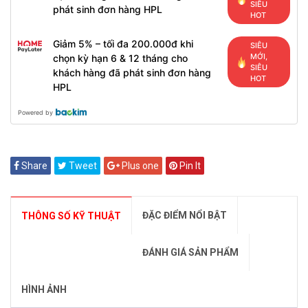
SIÊU
phát sinh đơn hàng HPL
HOT
Giảm 5% – tối đa 200.000đ khi
SIÊU
MỚI,
chọn kỳ hạn 6 & 12 tháng cho
SIÊU
khách hàng đã phát sinh đơn hàng
HOT
HPL
Powered by
Share
Tweet
Plus one
Pin It
ĐẶC ĐIỂM NỔI BẬT
THÔNG SỐ KỸ THUẬT
ĐÁNH GIÁ SẢN PHẨM
HÌNH ẢNH