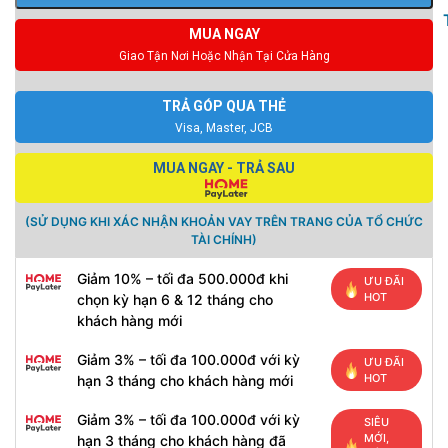
MUA NGAY
Giao Tận Nơi Hoặc Nhận Tại Cửa Hàng
TRẢ GÓP QUA THẺ
Visa, Master, JCB
MUA NGAY - TRẢ SAU
(SỬ DỤNG KHI XÁC NHẬN KHOẢN VAY TRÊN TRANG CỦA TỔ CHỨC
TÀI CHÍNH)
Giảm 10% – tối đa 500.000đ khi
ƯU ĐÃI
HOT
chọn kỳ hạn 6 & 12 tháng cho
khách hàng mới
Giảm 3% – tối đa 100.000đ với kỳ
ƯU ĐÃI
HOT
hạn 3 tháng cho khách hàng mới
Giảm 3% – tối đa 100.000đ với kỳ
SIÊU
MỚI,
hạn 3 tháng cho khách hàng đã