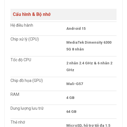
Cấu hình & Bộ nhớ
Hệ điều hành
Android 15
Chip xử lý (CPU)
MediaTek Dimensity 6300
5G 8 nhân
Tốc độ CPU
2 nhân 2.4 GHz & 6 nhân 2
GHz
Chip đồ họa (GPU)
Mali-G57
RAM
4 GB
Dung lượng lưu trữ
64 GB
Thẻ nhớ
MicroSD, hỗ trợ tối đa 1.5