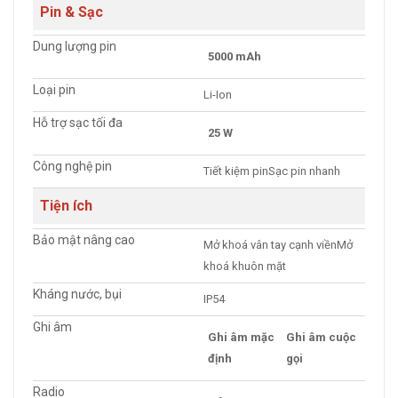
Pin & Sạc
Dung lượng pin
5000 mAh
Loại pin
Li-Ion
Hỗ trợ sạc tối đa
25 W
Công nghệ pin
Tiết kiệm pinSạc pin nhanh
Tiện ích
Bảo mật nâng cao
Mở khoá vân tay cạnh viềnMở
khoá khuôn mặt
Kháng nước, bụi
IP54
Ghi âm
Ghi âm mặc
Ghi âm cuộc
định
gọi
Radio