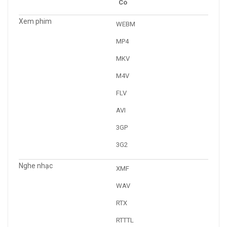
Có
Xem phim
WEBM
MP4
MKV
M4V
FLV
AVI
3GP
3G2
Nghe nhạc
XMF
WAV
RTX
RTTTL