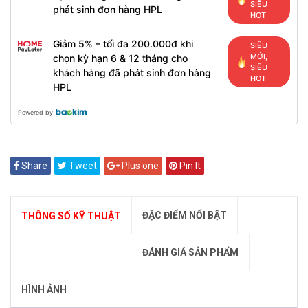
SIÊU
phát sinh đơn hàng HPL
HOT
Giảm 5% – tối đa 200.000đ khi
SIÊU
MỚI,
chọn kỳ hạn 6 & 12 tháng cho
SIÊU
khách hàng đã phát sinh đơn hàng
HOT
HPL
Powered by
Share
Tweet
Plus one
Pin It
ĐẶC ĐIỂM NỔI BẬT
THÔNG SỐ KỸ THUẬT
ĐÁNH GIÁ SẢN PHẨM
HÌNH ẢNH