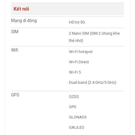
Kết nối
Mạng di động
Hỗ trợ 5G
SIM
2 Nano SIM (SIM 2 chung khe
thẻ nhớ)
Wifi
Wi-Fi hotspot
Wi-Fi Direct
Wi-Fi 5
Dual-band (2.4 GHz/5 GHz)
GPS
QZSS
GPS
GLONASS
GALILEO