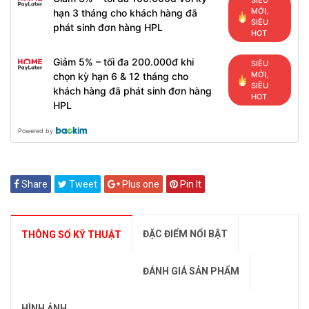
SIÊU
MỚI,
hạn 3 tháng cho khách hàng đã
SIÊU
phát sinh đơn hàng HPL
HOT
Giảm 5% – tối đa 200.000đ khi
SIÊU
MỚI,
chọn kỳ hạn 6 & 12 tháng cho
SIÊU
khách hàng đã phát sinh đơn hàng
HOT
HPL
Powered by
Share
Tweet
Plus one
Pin It
ĐẶC ĐIỂM NỔI BẬT
THÔNG SỐ KỸ THUẬT
ĐÁNH GIÁ SẢN PHẨM
HÌNH ẢNH