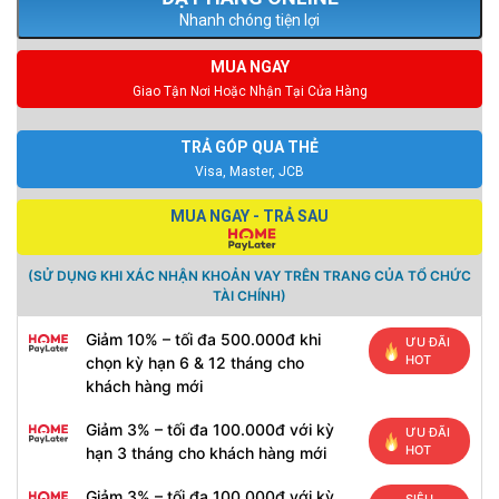
Nhanh chóng tiện lợi
MUA NGAY
Giao Tận Nơi Hoặc Nhận Tại Cửa Hàng
TRẢ GÓP QUA THẺ
Visa, Master, JCB
MUA NGAY - TRẢ SAU
(SỬ DỤNG KHI XÁC NHẬN KHOẢN VAY TRÊN TRANG CỦA TỔ CHỨC
TÀI CHÍNH)
Giảm 10% – tối đa 500.000đ khi
ƯU ĐÃI
HOT
chọn kỳ hạn 6 & 12 tháng cho
khách hàng mới
Giảm 3% – tối đa 100.000đ với kỳ
ƯU ĐÃI
HOT
hạn 3 tháng cho khách hàng mới
Giảm 3% – tối đa 100.000đ với kỳ