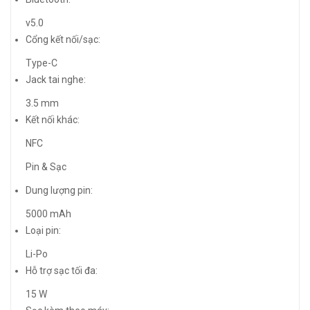
v5.0
Cổng kết nối/sạc:
Type-C
Jack tai nghe:
3.5 mm
Kết nối khác:
NFC
Pin & Sạc
Dung lượng pin:
5000 mAh
Loại pin:
Li-Po
Hỗ trợ sạc tối đa:
15 W