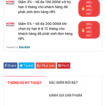
Giảm 3% – tối đa 100.000đ với kỳ
SIÊU
MỚI,
hạn 3 tháng cho khách hàng đã
SIÊU
phát sinh đơn hàng HPL
HOT
Giảm 5% – tối đa 200.000đ khi
SIÊU
MỚI,
chọn kỳ hạn 6 & 12 tháng cho
SIÊU
khách hàng đã phát sinh đơn hàng
HOT
HPL
Powered by
Share
Tweet
Plus one
Pin It
ĐẶC ĐIỂM NỔI BẬT
THÔNG SỐ KỸ THUẬT
ĐÁNH GIÁ SẢN PHẨM