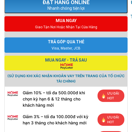
Nhanh chóng tiện lợi
MUA NGAY
Giao Tận Nơi Hoặc Nhận Tại Cửa Hàng
TRẢ GÓP QUA THẺ
Visa, Master, JCB
MUA NGAY - TRẢ SAU
(SỬ DỤNG KHI XÁC NHẬN KHOẢN VAY TRÊN TRANG CỦA TỔ CHỨC
TÀI CHÍNH)
Giảm 10% – tối đa 500.000đ khi
ƯU ĐÃI
HOT
chọn kỳ hạn 6 & 12 tháng cho
khách hàng mới
Giảm 3% – tối đa 100.000đ với kỳ
ƯU ĐÃI
HOT
hạn 3 tháng cho khách hàng mới