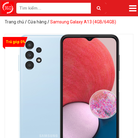
Trang chủ
/
Cửa hàng
/
Samsung Galaxy A13 (4GB/64GB)
Trả góp 0%