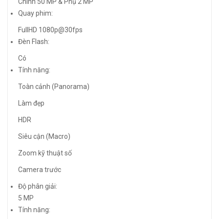
Chính 50 MP & Phụ 2 MP
Quay phim:
FullHD 1080p@30fps
Đèn Flash:
Có
Tính năng:
Toàn cảnh (Panorama)
Làm đẹp
HDR
Siêu cận (Macro)
Zoom kỹ thuật số
Camera trước
Độ phân giải:
5 MP
Tính năng: