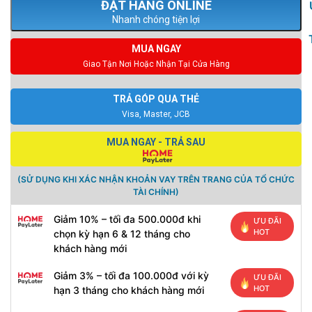
Nhanh chóng tiện lợi
MUA NGAY
Giao Tận Nơi Hoặc Nhận Tại Cửa Hàng
TRẢ GÓP QUA THẺ
Visa, Master, JCB
MUA NGAY - TRẢ SAU
(SỬ DỤNG KHI XÁC NHẬN KHOẢN VAY TRÊN TRANG CỦA TỔ CHỨC
TÀI CHÍNH)
Giảm 10% – tối đa 500.000đ khi
ƯU ĐÃI
HOT
chọn kỳ hạn 6 & 12 tháng cho
khách hàng mới
Giảm 3% – tối đa 100.000đ với kỳ
ƯU ĐÃI
HOT
hạn 3 tháng cho khách hàng mới