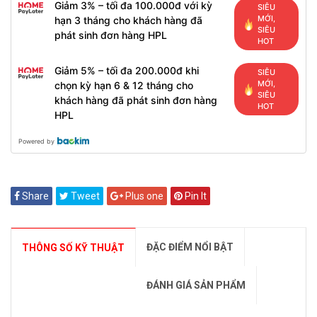
Giảm 3% – tối đa 100.000đ với kỳ
SIÊU
MỚI,
hạn 3 tháng cho khách hàng đã
SIÊU
phát sinh đơn hàng HPL
HOT
Giảm 5% – tối đa 200.000đ khi
SIÊU
MỚI,
chọn kỳ hạn 6 & 12 tháng cho
SIÊU
khách hàng đã phát sinh đơn hàng
HOT
HPL
Powered by
Share
Tweet
Plus one
Pin It
ĐẶC ĐIỂM NỔI BẬT
THÔNG SỐ KỸ THUẬT
ĐÁNH GIÁ SẢN PHẨM