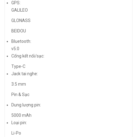
GPS:
GALILEO
GLONASS
BEIDOU
Bluetooth:
v5.0
Cổng kết nối/sạc:
Type-C
Jack tai nghe:
3.5 mm
Pin & Sạc
Dung lượng pin:
5000 mAh
Loại pin:
Li-Po