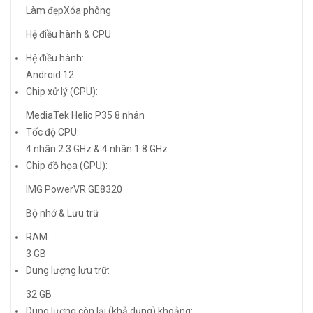
Làm đẹpXóa phông
Hệ điều hành & CPU
Hệ điều hành:
Android 12
Chip xử lý (CPU):
MediaTek Helio P35 8 nhân
Tốc độ CPU:
4 nhân 2.3 GHz & 4 nhân 1.8 GHz
Chip đồ họa (GPU):
IMG PowerVR GE8320
Bộ nhớ & Lưu trữ
RAM:
3 GB
Dung lượng lưu trữ:
32 GB
Dung lượng còn lại (khả dụng) khoảng: