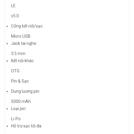
LE
v5.0
Cổng kết nối/sạc:
Micro USB
Jack tai nghe:
3.5 mm
Kết nối khác:
OTG
Pin & Sạc
Dung lượng pin:
5000 mAh
Loại pin:
Li-Po
Hỗ trợ sạc tối đa: