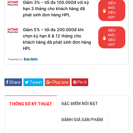
Giảm 3% – tối đa 100.000đ với kỳ
SIÊU
MỚI,
hạn 3 tháng cho khách hàng đã
SIÊU
phát sinh đơn hàng HPL
HOT
Giảm 5% – tối đa 200.000đ khi
SIÊU
MỚI,
chọn kỳ hạn 6 & 12 tháng cho
SIÊU
khách hàng đã phát sinh đơn hàng
HOT
HPL
Powered by
Share
Tweet
Plus one
Pin It
ĐẶC ĐIỂM NỔI BẬT
THÔNG SỐ KỸ THUẬT
ĐÁNH GIÁ SẢN PHẨM