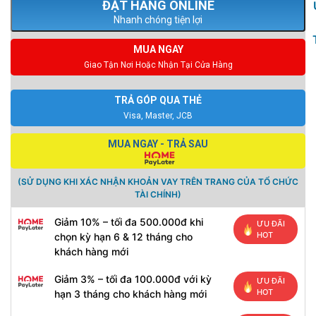
Nhanh chóng tiện lợi
MUA NGAY
Giao Tận Nơi Hoặc Nhận Tại Cửa Hàng
TRẢ GÓP QUA THẺ
Visa, Master, JCB
MUA NGAY - TRẢ SAU
(SỬ DỤNG KHI XÁC NHẬN KHOẢN VAY TRÊN TRANG CỦA TỔ CHỨC
TÀI CHÍNH)
Giảm 10% – tối đa 500.000đ khi
ƯU ĐÃI
HOT
chọn kỳ hạn 6 & 12 tháng cho
khách hàng mới
Giảm 3% – tối đa 100.000đ với kỳ
ƯU ĐÃI
HOT
hạn 3 tháng cho khách hàng mới