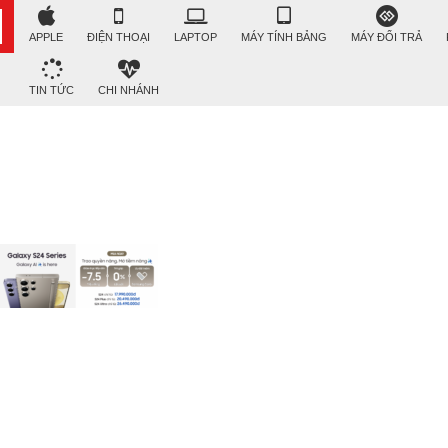
APPLE
ĐIỆN THOẠI
LAPTOP
MÁY TÍNH BẢNG
MÁY ĐỔI TRẢ
TIN TỨC
CHI NHÁNH