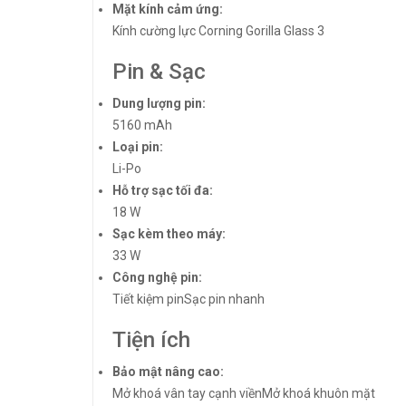
Mặt kính cảm ứng:
Kính cường lực Corning Gorilla Glass 3
Pin & Sạc
Dung lượng pin:
5160 mAh
Loại pin:
Li-Po
Hỗ trợ sạc tối đa:
18 W
Sạc kèm theo máy:
33 W
Công nghệ pin:
Tiết kiệm pinSạc pin nhanh
Tiện ích
Bảo mật nâng cao:
Mở khoá vân tay cạnh viềnMở khoá khuôn mặt