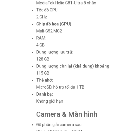
MediaTek Helio G81-Ultra 8 nhân
Tốc độ CPU:
2 GHz
Chip đồ họa (GPU):
Mali-G52 MC2
RAM:
4 GB
Dung lượng lưu trữ:
128 GB
Dung lượng còn lại (khả dụng) khoảng:
115 GB
Thẻ nhớ:
MicroSD, hỗ trợ tối đa 1 TB
Danh bạ:
Không giới hạn
Camera & Màn hình
Độ phân giải camera sau: