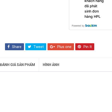
khách hàng
đã phát
sinh đơn
hàng HPL
Powered by
Share
Tweet
Plus one
Pin It
ĐÁNH GIÁ SẢN PHẨM
HÌNH ẢNH