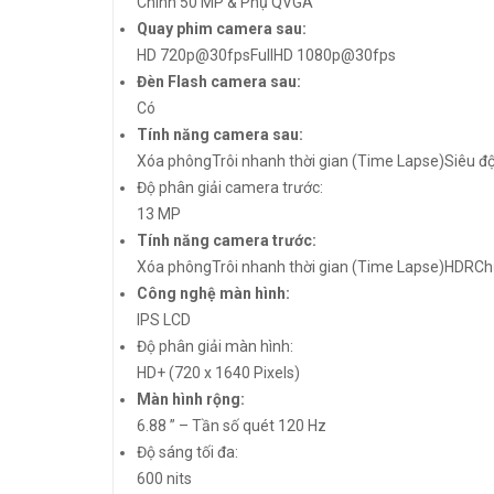
Chính 50 MP & Phụ QVGA
Quay phim camera sau:
HD 720p@30fpsFullHD 1080p@30fps
Đèn Flash camera sau:
Có
Tính năng camera sau:
Xóa phôngTrôi nhanh thời gian (Time Lapse)Siêu 
Độ phân giải camera trước:
13 MP
Tính năng camera trước:
Xóa phôngTrôi nhanh thời gian (Time Lapse)HDRC
Công nghệ màn hình:
IPS LCD
Độ phân giải màn hình:
HD+ (720 x 1640 Pixels)
Màn hình rộng:
6.88 ” – Tần số quét 120 Hz
Độ sáng tối đa:
600 nits