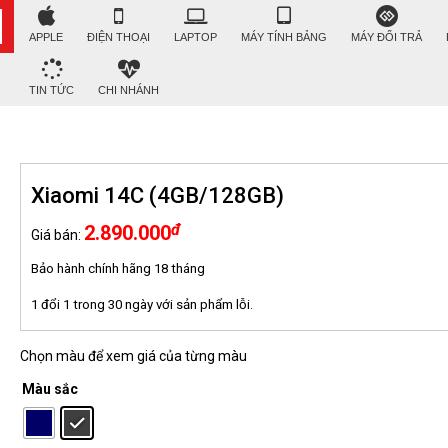
APPLE
ĐIỆN THOẠI
LAPTOP
MÁY TÍNH BẢNG
MÁY ĐỔI TRẢ
TIN TỨC
CHI NHÁNH
Xiaomi 14C (4GB/128GB)
đ
2.890.000
Giá bán:
Bảo hành chính hãng 18 tháng
1 đổi 1 trong 30 ngày với sản phẩm lỗi.
Chọn màu để xem giá của từng màu
Màu sắc
: Đen