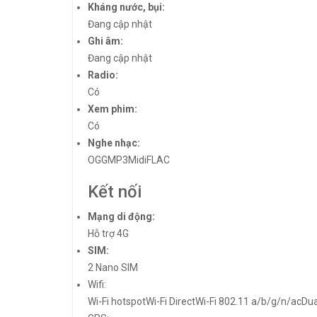
Kháng nước, bụi:
Đang cập nhật
Ghi âm:
Đang cập nhật
Radio:
Có
Xem phim:
Có
Nghe nhạc:
OGGMP3MidiFLAC
Kết nối
Mạng di động:
Hỗ trợ 4G
SIM:
2 Nano SIM
Wifi:
Wi-Fi hotspotWi-Fi DirectWi-Fi 802.11 a/b/g/n/acDu