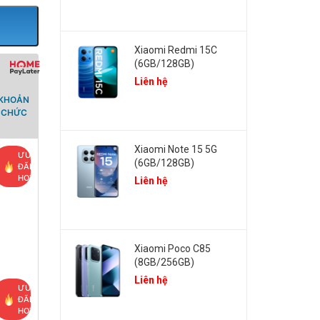
Xiaomi Redmi 15C
(6GB/128GB)
Liên hệ
 KHOẢN
Ổ CHỨC
Xiaomi Note 15 5G
ƯU
(6GB/128GB)
ĐÃI
HOT
Liên hệ
Xiaomi Poco C85
(8GB/256GB)
Liên hệ
ƯU
ĐÃI
HOT