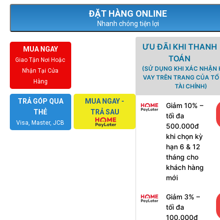
Nhanh chóng tiện lợi
ƯU ĐÃI KHI THANH
MUA NGAY
TOÁN
Giao Tận Nơi Hoặc
(SỬ DỤNG KHI XÁC NHẬN
Nhận Tại Cửa
VAY TRÊN TRANG CỦA T
Hàng
TÀI CHÍNH)
TRẢ GÓP QUA
MUA NGAY -
Giảm 10% –
THẺ
TRẢ SAU
tối đa
Visa, Master, JCB
500.000đ
khi chọn kỳ
hạn 6 & 12
tháng cho
khách hàng
mới
Giảm 3% –
tối đa
100.000đ