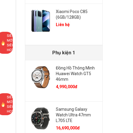
Xiaomi Poco C85
(6GB/128GB)
Liên hệ
SIÊU
MỚI,
SIÊU
HOT
Phụ kiện 1
Đồng Hồ Thông Minh
Huawei Watch GT5
46mm
4,990,000đ
SIÊU
MỚI,
SIÊU
Samsung Galaxy
HOT
Watch Ultra 47mm
L705 LTE
16,690,000đ