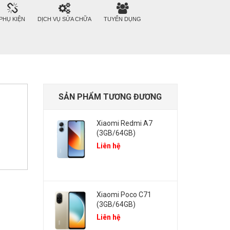
PHỤ KIỆN
DỊCH VỤ SỬA CHỮA
TUYỂN DỤNG
SẢN PHẨM TƯƠNG ĐƯƠNG
Xiaomi Redmi A7
(3GB/64GB)
Liên hệ
Xiaomi Poco C71
(3GB/64GB)
Liên hệ