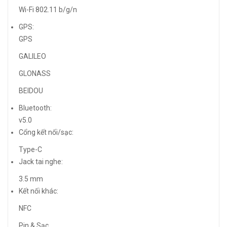
Wi-Fi 802.11 b/g/n
GPS:
GPS
GALILEO
GLONASS
BEIDOU
Bluetooth:
v5.0
Cổng kết nối/sạc:
Type-C
Jack tai nghe:
3.5 mm
Kết nối khác:
NFC
Pin & Sạc