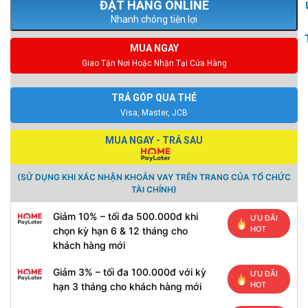
Nhanh chóng tiện lợi
MUA NGAY
Giao Tận Nơi Hoặc Nhận Tại Cửa Hàng
TRẢ GÓP QUA THẺ
Visa, Master, JCB
MUA NGAY - TRẢ SAU
(SỬ DỤNG KHI XÁC NHẬN KHOẢN VAY TRÊN TRANG CỦA TỔ CHỨC
TÀI CHÍNH)
Giảm 10% – tối đa 500.000đ khi
ƯU ĐÃI
HOT
chọn kỳ hạn 6 & 12 tháng cho
khách hàng mới
Giảm 3% – tối đa 100.000đ với kỳ
ƯU ĐÃI
HOT
hạn 3 tháng cho khách hàng mới