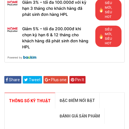
Giảm 3% – tối đa 100.000đ với kỳ
SIÊU
MỚI,
hạn 3 tháng cho khách hàng đã
SIÊU
phát sinh đơn hàng HPL
HOT
Giảm 5% – tối đa 200.000đ khi
SIÊU
MỚI,
chọn kỳ hạn 6 & 12 tháng cho
SIÊU
khách hàng đã phát sinh đơn hàng
HOT
HPL
Powered by
Share
Tweet
Plus one
Pin It
ĐẶC ĐIỂM NỔI BẬT
THÔNG SỐ KỸ THUẬT
ĐÁNH GIÁ SẢN PHẨM