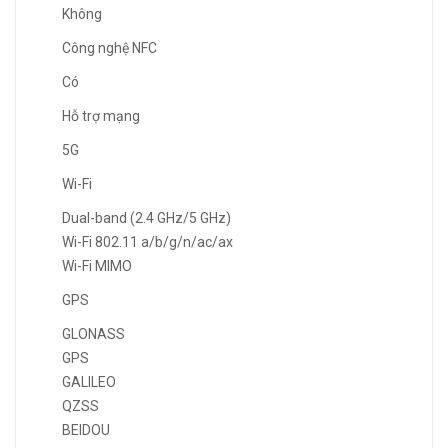
Không
Công nghệ NFC
Có
Hỗ trợ mạng
5G
Wi-Fi
Dual-band (2.4 GHz/5 GHz)
Wi-Fi 802.11 a/b/g/n/ac/ax
Wi-Fi MIMO
GPS
GLONASS
GPS
GALILEO
QZSS
BEIDOU