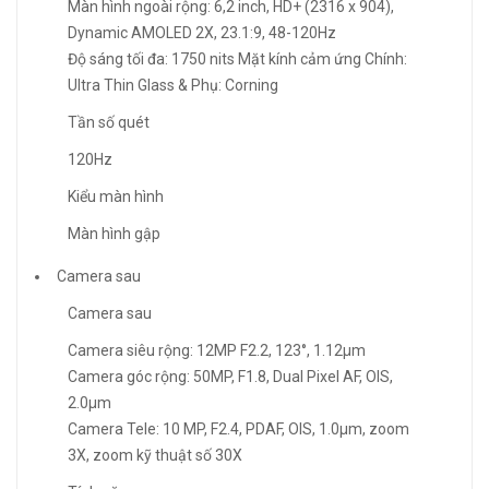
Màn hình ngoài rộng: 6,2 inch, HD+ (2316 x 904),
Dynamic AMOLED 2X, 23.1:9, 48-120Hz
Độ sáng tối đa: 1750 nits Mặt kính cảm ứng Chính:
Ultra Thin Glass & Phụ: Corning
Tần số quét
120Hz
Kiểu màn hình
Màn hình gập
Camera sau
Camera sau
Camera siêu rộng: 12MP F2.2, 123°, 1.12μm
Camera góc rộng: 50MP, F1.8, Dual Pixel AF, OIS,
2.0μm
Camera Tele: 10 MP, F2.4, PDAF, OIS, 1.0μm, zoom
3X, zoom kỹ thuật số 30X