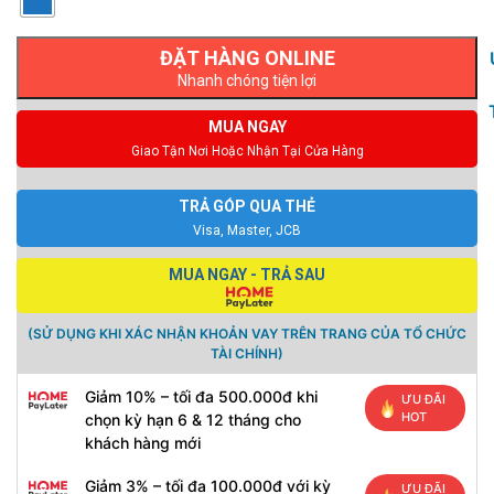
Nhanh chóng tiện lợi
MUA NGAY
Giao Tận Nơi Hoặc Nhận Tại Cửa Hàng
TRẢ GÓP QUA THẺ
Visa, Master, JCB
MUA NGAY - TRẢ SAU
(SỬ DỤNG KHI XÁC NHẬN KHOẢN VAY TRÊN TRANG CỦA TỔ CHỨC
TÀI CHÍNH)
Giảm 10% – tối đa 500.000đ khi
ƯU ĐÃI
HOT
chọn kỳ hạn 6 & 12 tháng cho
khách hàng mới
Giảm 3% – tối đa 100.000đ với kỳ
ƯU ĐÃI