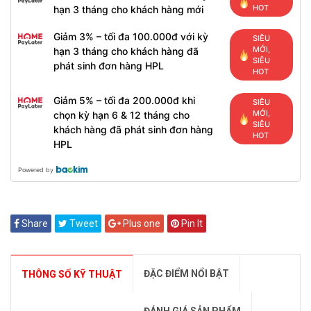
HOT
hạn 3 tháng cho khách hàng mới
Giảm 3% – tối đa 100.000đ với kỳ
SIÊU
MỚI,
hạn 3 tháng cho khách hàng đã
SIÊU
phát sinh đơn hàng HPL
HOT
Giảm 5% – tối đa 200.000đ khi
SIÊU
MỚI,
chọn kỳ hạn 6 & 12 tháng cho
SIÊU
khách hàng đã phát sinh đơn hàng
HOT
HPL
Powered by
Share
Tweet
Plus one
Pin It
ĐẶC ĐIỂM NỔI BẬT
THÔNG SỐ KỸ THUẬT