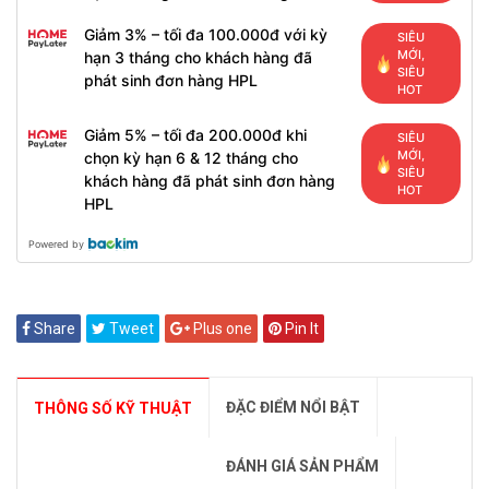
Giảm 3% – tối đa 100.000đ với kỳ
SIÊU
MỚI,
hạn 3 tháng cho khách hàng đã
SIÊU
phát sinh đơn hàng HPL
HOT
Giảm 5% – tối đa 200.000đ khi
SIÊU
MỚI,
chọn kỳ hạn 6 & 12 tháng cho
SIÊU
khách hàng đã phát sinh đơn hàng
HOT
HPL
Powered by
Share
Tweet
Plus one
Pin It
ĐẶC ĐIỂM NỔI BẬT
THÔNG SỐ KỸ THUẬT
ĐÁNH GIÁ SẢN PHẨM