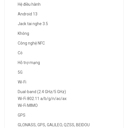
Hệ điều hành
Android 13
Jack tai nghe 3.5
Không
Công nghệ NFC
Có
Hỗ trợ mạng
5G
Wi-Fi
Dual-band (2.4 GHz/5 GHz)
Wi-Fi 802.11 a/b/g/n/ac/ax
Wi-Fi MIMO
GPS
GLONASS, GPS, GALILEO, QZSS, BEIDOU