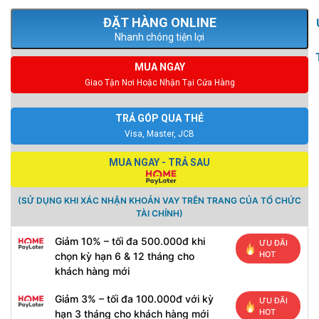
Nhanh chóng tiện lợi
MUA NGAY
Giao Tận Nơi Hoặc Nhận Tại Cửa Hàng
TRẢ GÓP QUA THẺ
Visa, Master, JCB
MUA NGAY - TRẢ SAU
(SỬ DỤNG KHI XÁC NHẬN KHOẢN VAY TRÊN TRANG CỦA TỔ CHỨC
TÀI CHÍNH)
Giảm 10% – tối đa 500.000đ khi
ƯU ĐÃI
HOT
chọn kỳ hạn 6 & 12 tháng cho
khách hàng mới
Giảm 3% – tối đa 100.000đ với kỳ
ƯU ĐÃI
HOT
hạn 3 tháng cho khách hàng mới