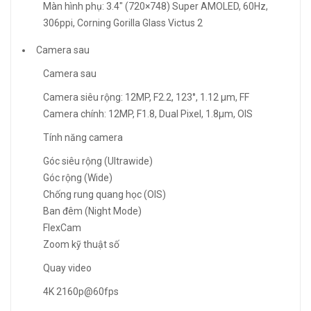
Màn hình phụ: 3.4″ (720×748) Super AMOLED, 60Hz,
306ppi, Corning Gorilla Glass Victus 2
Camera sau
Camera sau
Camera siêu rộng: 12MP, F2.2, 123°, 1.12 μm, FF
Camera chính: 12MP, F1.8, Dual Pixel, 1.8μm, OIS
Tính năng camera
Góc siêu rộng (Ultrawide)
Góc rộng (Wide)
Chống rung quang học (OIS)
Ban đêm (Night Mode)
FlexCam
Zoom kỹ thuật số
Quay video
4K 2160p@60fps