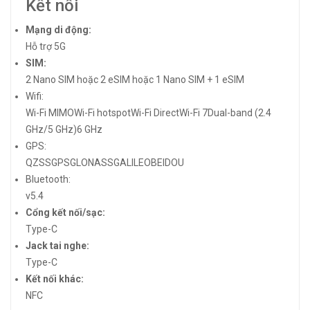
Kết nối
Mạng di động:
Hỗ trợ 5G
SIM:
2 Nano SIM hoặc 2 eSIM hoặc 1 Nano SIM + 1 eSIM
Wifi:
Wi-Fi MIMOWi-Fi hotspotWi-Fi Direct
Wi-Fi 7
Dual-band (2.4
GHz/5 GHz)6 GHz
GPS:
QZSSGPSGLONASSGALILEOBEIDOU
Bluetooth:
v5.4
Cổng kết nối/sạc:
Type-C
Jack tai nghe:
Type-C
Kết nối khác:
NFC