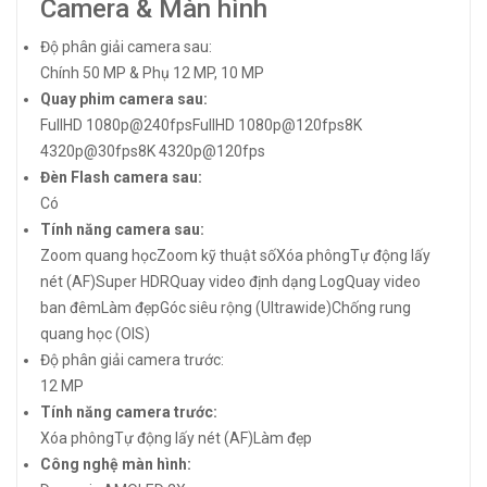
Camera & Màn hình
Độ phân giải camera sau:
Chính 50 MP & Phụ 12 MP, 10 MP
Quay phim camera sau:
FullHD 1080p@240fpsFullHD 1080p@120fps8K
4320p@30fps
8K 4320p@120fps
Đèn Flash camera sau:
Có
Tính năng camera sau:
Zoom quang họcZoom kỹ thuật sốXóa phôngTự động lấy
nét (AF)
Super HDR
Quay video định dạng Log
Quay video
ban đêm
Làm đẹpGóc siêu rộng (Ultrawide)Chống rung
quang học (OIS)
Độ phân giải camera trước:
12 MP
Tính năng camera trước:
Xóa phôngTự động lấy nét (AF)Làm đẹp
Công nghệ màn hình: