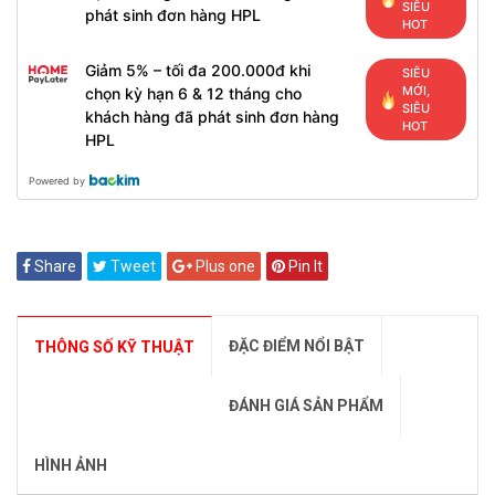
SIÊU
phát sinh đơn hàng HPL
HOT
Giảm 5% – tối đa 200.000đ khi
SIÊU
MỚI,
chọn kỳ hạn 6 & 12 tháng cho
SIÊU
khách hàng đã phát sinh đơn hàng
HOT
HPL
Powered by
Share
Tweet
Plus one
Pin It
ĐẶC ĐIỂM NỔI BẬT
THÔNG SỐ KỸ THUẬT
ĐÁNH GIÁ SẢN PHẨM
HÌNH ẢNH