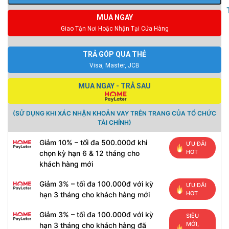
MUA NGAY
Giao Tận Nơi Hoặc Nhận Tại Cửa Hàng
TRẢ GÓP QUA THẺ
Visa, Master, JCB
MUA NGAY - TRẢ SAU
(SỬ DỤNG KHI XÁC NHẬN KHOẢN VAY TRÊN TRANG CỦA TỔ CHỨC
TÀI CHÍNH)
Giảm 10% – tối đa 500.000đ khi
ƯU ĐÃI
HOT
chọn kỳ hạn 6 & 12 tháng cho
khách hàng mới
Giảm 3% – tối đa 100.000đ với kỳ
ƯU ĐÃI
HOT
hạn 3 tháng cho khách hàng mới
Giảm 3% – tối đa 100.000đ với kỳ
SIÊU
MỚI,
hạn 3 tháng cho khách hàng đã