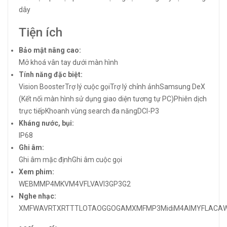
dây
Tiện ích
Bảo mật nâng cao:
Mở khoá vân tay dưới màn hình
Tính năng đặc biệt:
Vision Booster
Trợ lý cuộc gọi
Trợ lý chỉnh ảnh
Samsung DeX
(Kết nối màn hình sử dụng giao diện tương tự PC)
Phiên dịch
trực tiếp
Khoanh vùng search đa năng
DCI-P3
Kháng nước, bụi:
IP68
Ghi âm:
Ghi âm mặc định
Ghi âm cuộc gọi
Xem phim:
WEBM
MP4
MKV
M4V
FLV
AVI
3GP
3G2
Nghe nhạc:
XMF
WAV
RTX
RTTTL
OTA
OGG
OGA
MXMF
MP3Midi
M4A
IMY
FLAC
A