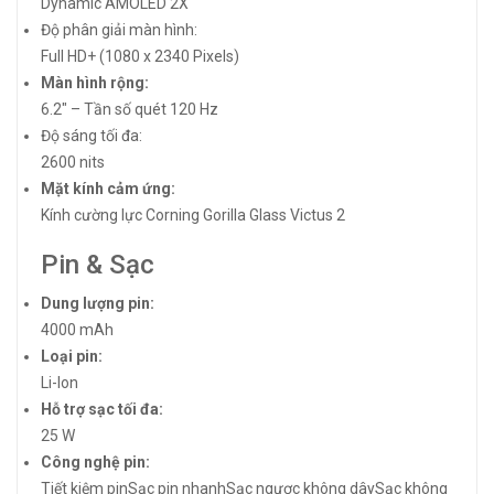
Dynamic AMOLED 2X
Độ phân giải màn hình:
Full HD+ (1080 x 2340 Pixels)
Màn hình rộng:
6.2″ – Tần số quét 120 Hz
Độ sáng tối đa:
2600 nits
Mặt kính cảm ứng:
Kính cường lực Corning Gorilla Glass Victus 2
Pin & Sạc
Dung lượng pin:
4000 mAh
Loại pin:
Li-Ion
Hỗ trợ sạc tối đa:
25 W
Công nghệ pin:
Tiết kiệm pinSạc pin nhanhSạc ngược không dâySạc không