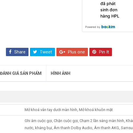
đã phát
sinh đơn
hàng HPL
Powered by
Share
Tweet
Plus one
Pin It
ĐÁNH GIÁ SẢN PHẨM
HÌNH ẢNH
Mở khoá vân tay dưới màn hình, Mở khoá khuôn mặt
Ghi âm cuộc gọi, Chặn cuộc gọi, Chạm 2 lần sáng màn hình, Kh
nước, kháng bụi, Âm thanh Dolby Audio, Âm thanh AKG, Sams