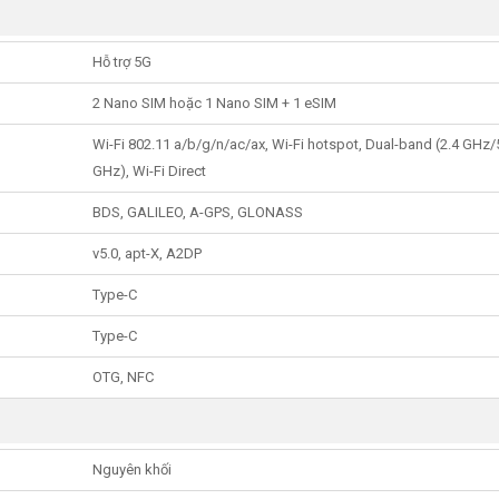
Hỗ trợ 5G
2 Nano SIM hoặc 1 Nano SIM + 1 eSIM
Wi-Fi 802.11 a/b/g/n/ac/ax, Wi-Fi hotspot, Dual-band (2.4 GHz/
GHz), Wi-Fi Direct
BDS, GALILEO, A-GPS, GLONASS
v5.0, apt-X, A2DP
Type-C
Type-C
OTG, NFC
Nguyên khối