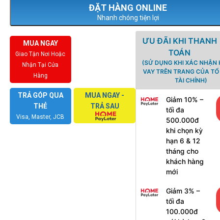
Nhanh chóng tiện lợi
ƯU ĐÃI KHI THANH
MUA NGAY
TOÁN
Giao Tận Nơi Hoặc
(SỬ DỤNG KHI XÁC NHẬN
Nhận Tại Cửa
VAY TRÊN TRANG CỦA T
Hàng
TÀI CHÍNH)
TRẢ GÓP QUA
MUA NGAY -
Giảm 10% –
THẺ
TRẢ SAU
tối đa
Visa, Master, JCB
500.000đ
khi chọn kỳ
hạn 6 & 12
tháng cho
khách hàng
mới
Giảm 3% –
tối đa
100.000đ