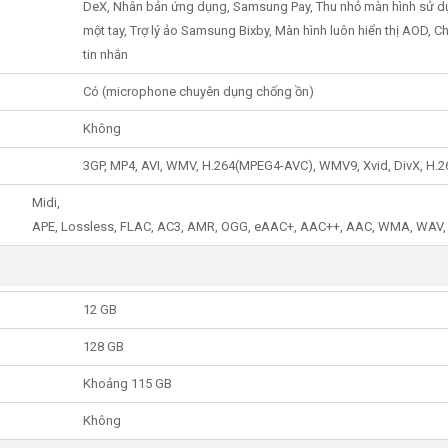
DeX, Nhân bản ứng dụng, Samsung Pay, Thu nhỏ màn hình sử 
một tay, Trợ lý ảo Samsung Bixby, Màn hình luôn hiển thị AOD, C
tin nhắn
Có (microphone chuyên dụng chống ồn)
Không
3GP, MP4, AVI, WMV, H.264(MPEG4-AVC), WMV9, Xvid, DivX, H.2
Midi,
APE, Lossless, FLAC, AC3, AMR, OGG, eAAC+, AAC++, AAC, WMA, WAV,
12 GB
128 GB
Khoảng 115 GB
Không