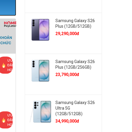
Samsung Galaxy S26
Plus (12GB/512GB)
29,290,000đ
 KHOẢN
Ổ CHỨC
ƯU
Samsung Galaxy S26
ĐÃI
Plus (12GB/256GB)
HOT
23,790,000đ
Samsung Galaxy S26
Ultra 5G
(12GB/512GB)
ƯU
ĐÃI
34,990,000đ
HOT