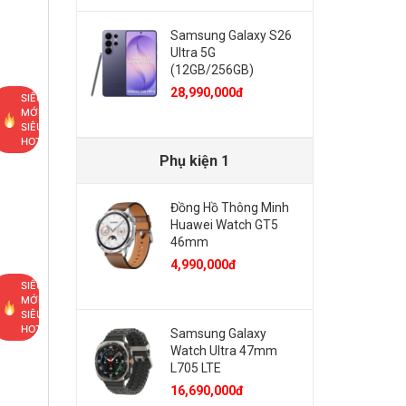
Samsung Galaxy S26
Ultra 5G
(12GB/256GB)
28,990,000đ
SIÊU
MỚI,
SIÊU
HOT
Phụ kiện 1
Đồng Hồ Thông Minh
Huawei Watch GT5
46mm
4,990,000đ
SIÊU
MỚI,
SIÊU
HOT
Samsung Galaxy
Watch Ultra 47mm
L705 LTE
16,690,000đ