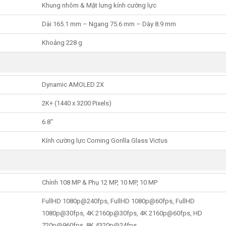
Khung nhôm & Mặt lưng kính cường lực
Dài 165.1 mm – Ngang 75.6 mm – Dày 8.9 mm
Khoảng 228 g
Dynamic AMOLED 2X
2K+ (1440 x 3200 Pixels)
6.8″
Kính cường lực Corning Gorilla Glass Victus
Chính 108 MP & Phụ 12 MP, 10 MP, 10 MP
FullHD 1080p@240fps, FullHD 1080p@60fps, FullHD
1080p@30fps, 4K 2160p@30fps, 4K 2160p@60fps, HD
720p@960fps, 8K 4320p@24fps