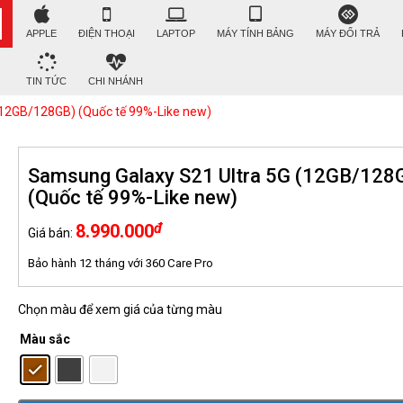
APPLE
ĐIỆN THOẠI
LAPTOP
MÁY TÍNH BẢNG
MÁY ĐỔI TRẢ
TIN TỨC
CHI NHÁNH
(12GB/128GB) (Quốc tế 99%-Like new)
Samsung Galaxy S21 Ultra 5G (12GB/128
(Quốc tế 99%-Like new)
đ
8.990.000
Giá bán:
Bảo hành 12 tháng với 360 Care Pro
Chọn màu để xem giá của từng màu
Màu sắc
: Màu nâu