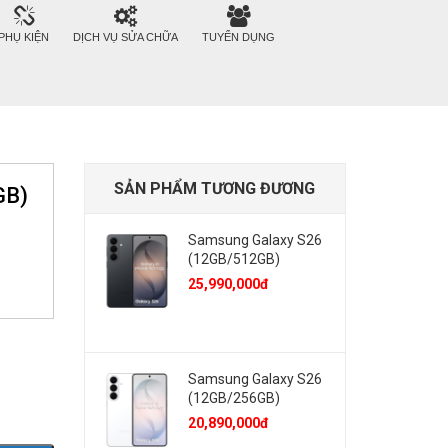
PHỤ KIỆN
DỊCH VỤ SỬA CHỮA
TUYỂN DỤNG
SẢN PHẨM TƯƠNG ĐƯƠNG
GB)
Samsung Galaxy S26
(12GB/512GB)
25,990,000đ
Samsung Galaxy S26
(12GB/256GB)
20,890,000đ