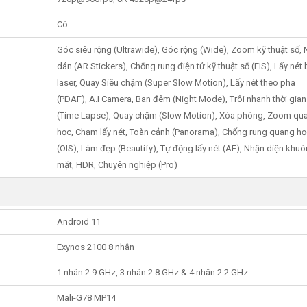
Có
Góc siêu rộng (Ultrawide), Góc rộng (Wide), Zoom kỹ thuật số,
dán (AR Stickers), Chống rung điện tử kỹ thuật số (EIS), Lấy nét 
laser, Quay Siêu chậm (Super Slow Motion), Lấy nét theo pha
(PDAF), A.I Camera, Ban đêm (Night Mode), Trôi nhanh thời gian
(Time Lapse), Quay chậm (Slow Motion), Xóa phông, Zoom qu
học, Chạm lấy nét, Toàn cảnh (Panorama), Chống rung quang ho
(OIS), Làm đẹp (Beautify), Tự động lấy nét (AF), Nhận diện khuô
mặt, HDR, Chuyên nghiệp (Pro)
Android 11
Exynos 2100 8 nhân
1 nhân 2.9 GHz, 3 nhân 2.8 GHz & 4 nhân 2.2 GHz
Mali-G78 MP14