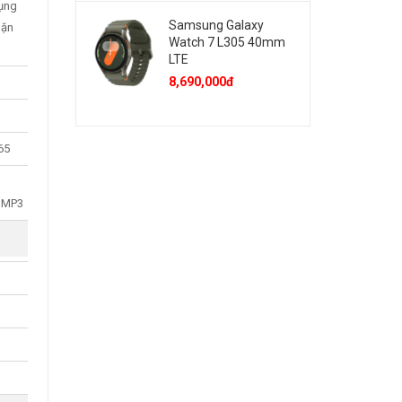
dụng
Samsung Galaxy
hặn
Watch 7 L305 40mm
LTE
8,690,000đ
65
 MP3