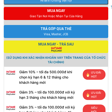
Nhanh chóng tiện lợi
MUA NGAY
Giao Tận Nơi Hoặc Nhận Tại Cửa Hàng
TRẢ GÓP QUA THẺ
Visa, Master, JCB
MUA NGAY - TRẢ SAU
(SỬ DỤNG KHI XÁC NHẬN KHOẢN VAY TRÊN TRANG CỦA TỔ CHỨC
TÀI CHÍNH)
Giảm 10% – tối đa 500.000đ khi
ƯU ĐÃI
HOT
chọn kỳ hạn 6 & 12 tháng cho
khách hàng mới
Giảm 3% – tối đa 100.000đ với kỳ
ƯU ĐÃI
HOT
hạn 3 tháng cho khách hàng mới
Giảm 3% – tối đa 100.000đ với kỳ
SIÊU
MỚI,