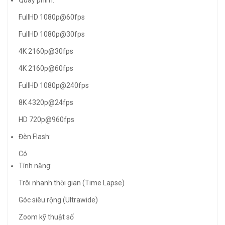
Quay phim:
FullHD 1080p@60fps
FullHD 1080p@30fps
4K 2160p@30fps
4K 2160p@60fps
FullHD 1080p@240fps
8K 4320p@24fps
HD 720p@960fps
Đèn Flash:
Có
Tính năng:
Trôi nhanh thời gian (Time Lapse)
Góc siêu rộng (Ultrawide)
Zoom kỹ thuật số