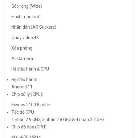
Góc rộng (Wide)
Flash màn hình
Nhãn dán (AR Stickers)
Quay video 4K
Xóa phông
A.I Camera
Hệ điều hành & CPU
Hệ điều hành:
Android 11
Chip xử lý (CPU):
Exynos 2100 8 nhân
Tốc độ CPU:
1 nhân 2.9 GHz, 3 nhân 2.8 GHz & 4 nhân 2.2 GHz
Chip đồ họa (GPU):
Mali-G78 MP14