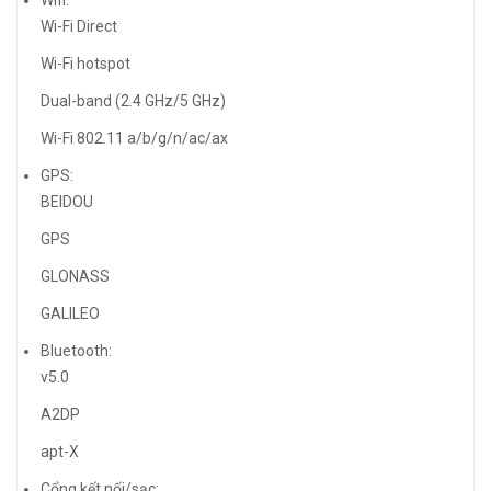
Wifi:
Wi-Fi Direct
Wi-Fi hotspot
Dual-band (2.4 GHz/5 GHz)
Wi-Fi 802.11 a/b/g/n/ac/ax
GPS:
BEIDOU
GPS
GLONASS
GALILEO
Bluetooth:
v5.0
A2DP
apt-X
Cổng kết nối/sạc: