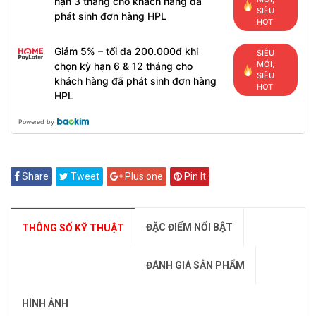
hạn 3 tháng cho khách hàng đã
SIÊU
phát sinh đơn hàng HPL
HOT
Giảm 5% – tối đa 200.000đ khi
SIÊU
MỚI,
chọn kỳ hạn 6 & 12 tháng cho
SIÊU
khách hàng đã phát sinh đơn hàng
HOT
HPL
Powered by
Share
Tweet
Plus one
Pin It
ĐẶC ĐIỂM NỔI BẬT
THÔNG SỐ KỸ THUẬT
ĐÁNH GIÁ SẢN PHẨM
HÌNH ẢNH