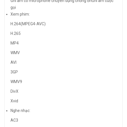
Ghi âm có microphone chuyên dụng chống ồn
Ghi âm cuộc
gọi
Xem phim:
H.264(MPEG4-AVC)
H.265
MP4
WMV
AVI
3GP
WMV9
DivX
Xvid
Nghe nhạc:
AC3