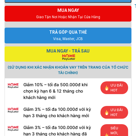
MUA NGAY
Giao Tận Nơi Hoặc Nhận Tại Cửa Hàng
TRẢ GÓP QUA THẺ
Visa, Master, JCB
MUA NGAY - TRẢ SAU
(SỬ DỤNG KHI XÁC NHẬN KHOẢN VAY TRÊN TRANG CỦA TỔ CHỨC
TÀI CHÍNH)
Giảm 10% – tối đa 500.000đ khi
ƯU ĐÃI
HOT
chọn kỳ hạn 6 & 12 tháng cho
khách hàng mới
Giảm 3% – tối đa 100.000đ với kỳ
ƯU ĐÃI
HOT
hạn 3 tháng cho khách hàng mới
Giảm 3% – tối đa 100.000đ với kỳ
SIÊU
MỚI,
hạn 3 tháng cho khách hàng đã