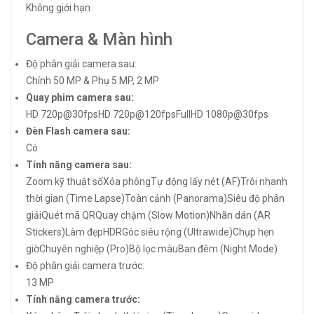
Không giới hạn
Camera & Màn hình
Độ phân giải camera sau:
Chính 50 MP & Phụ 5 MP, 2 MP
Quay phim camera sau:
HD 720p@30fpsHD 720p@120fpsFullHD 1080p@30fps
Đèn Flash camera sau:
Có
Tính năng camera sau:
Zoom kỹ thuật sốXóa phôngTự động lấy nét (AF)Trôi nhanh
thời gian (Time Lapse)Toàn cảnh (Panorama)Siêu độ phân
giải
Quét mã QR
Quay chậm (Slow Motion)Nhãn dán (AR
Stickers)Làm đẹpHDRGóc siêu rộng (Ultrawide)
Chụp hẹn
giờ
Chuyên nghiệp (Pro)
Bộ lọc màu
Ban đêm (Night Mode)
Độ phân giải camera trước:
13 MP
Tính năng camera trước: