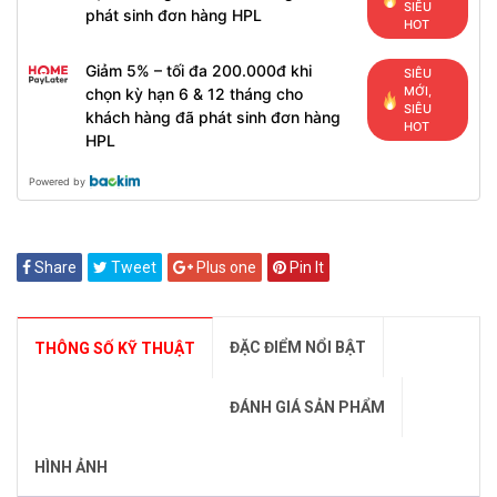
SIÊU
phát sinh đơn hàng HPL
HOT
Giảm 5% – tối đa 200.000đ khi
SIÊU
MỚI,
chọn kỳ hạn 6 & 12 tháng cho
SIÊU
khách hàng đã phát sinh đơn hàng
HOT
HPL
Powered by
Share
Tweet
Plus one
Pin It
ĐẶC ĐIỂM NỔI BẬT
THÔNG SỐ KỸ THUẬT
ĐÁNH GIÁ SẢN PHẨM
HÌNH ẢNH