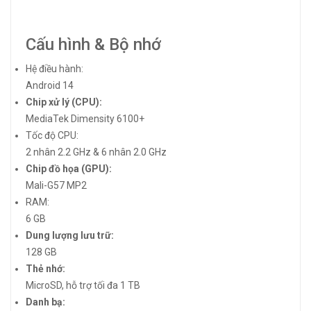
Cấu hình & Bộ nhớ
Hệ điều hành:
Android 14
Chip xử lý (CPU):
MediaTek Dimensity 6100+
Tốc độ CPU:
2 nhân 2.2 GHz & 6 nhân 2.0 GHz
Chip đồ họa (GPU):
Mali-G57 MP2
RAM:
6 GB
Dung lượng lưu trữ:
128 GB
Thẻ nhớ:
MicroSD, hỗ trợ tối đa 1 TB
Danh bạ: