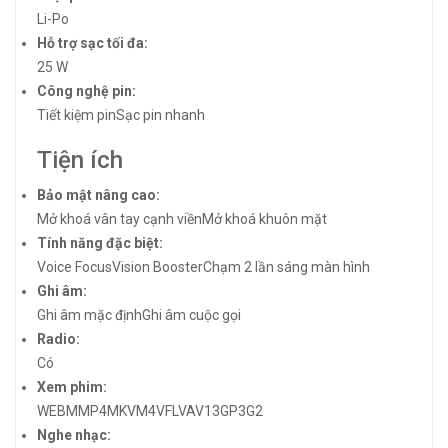
Li-Po
Hỗ trợ sạc tối đa:
25 W
Công nghệ pin:
Tiết kiệm pinSạc pin nhanh
Tiện ích
Bảo mật nâng cao:
Mở khoá vân tay cạnh viềnMở khoá khuôn mặt
Tính năng đặc biệt:
Voice Focus
Vision Booster
Chạm 2 lần sáng màn hình
Ghi âm:
Ghi âm mặc định
Ghi âm cuộc gọi
Radio:
Có
Xem phim:
WEBM
MP4
MKV
M4V
FLV
AV13GP
3G2
Nghe nhạc: