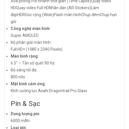
Xóa phôngTrôi nhanh thời gian (Time Lapse)Quay video
HDQuay video Full HDNhãn dán (AR Stickers)Làm
đẹpHDRGóc rộng (Wide)Flash màn hìnhChụp đêm
Chụp hẹn
giờ
Công nghệ màn hình:
Super AMOLED
Độ phân giải màn hình:
Full HD+ (1080 x 2340 Pixels)
Màn hình rộng:
6.5″ – Tần số quét 90 Hz
Độ sáng tối đa:
800 nits
Mặt kính cảm ứng:
Kính cường lực Asahi Dragontrail Pro Glass
Pin & Sạc
Dung lượng pin:
6000 mAh
Loại pin: