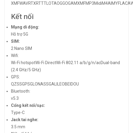
XMF
WAV
RTX
RTTTL
OTA
OGG
OGA
MXMF
MP3Midi
M4A
IMY
FLAC
A
Kết nối
Mạng di động:
Hỗ trợ 5G
SIM:
2 Nano SIM
Wifi:
Wi-Fi hotspotWi-Fi DirectWi-Fi 802.11 a/b/g/n/acDual-band
(2.4 GHz/5 GHz)
GPS:
QZSSGPSGLONASSGALILEOBEIDOU
Bluetooth:
v5.3
Cổng kết nối/sạc:
Type-C
Jack tai nghe:
3.5 mm