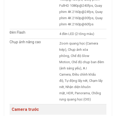
FullHD 1080p@240fps, Quay
phim 4K 2160p@24fps, Quay
phim 4K 2160p@30fps, Quay
phim 4K 2160p@60fps
Đèn Flash
4 đèn LED (2 tông màu)
Chụp ảnh nâng cao
Zoom quang học (Camera
kép), Chụp ảnh xóa
phông, Chế độ Slow
Motion, Chế độ chụp ban đêm
(ánh sáng yếu), A.I
Camera, Điều chỉnh khẩu
độ, Tự động lấy nét, Chạm lấy
nét, Nhận diện khuôn
mặt, HDR, Panorama, Chống
rung quang học (OIS)
Camera trước