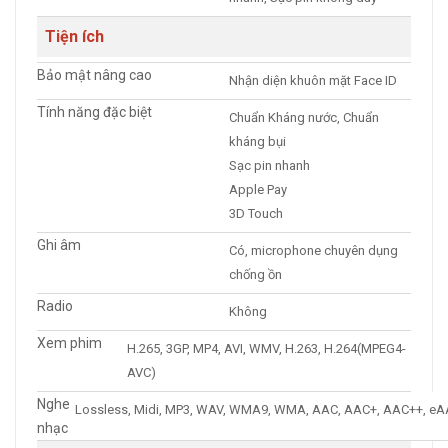
Tiện ích
Bảo mật nâng cao
Nhận diện khuôn mặt Face ID
Tính năng đặc biệt
Chuẩn Kháng nước, Chuẩn
kháng bụi
Sạc pin nhanh
Apple Pay
3D Touch
Ghi âm
Có, microphone chuyên dụng
chống ồn
Radio
Không
Xem phim
H.265, 3GP, MP4, AVI, WMV, H.263, H.264(MPEG4-
AVC)
Nghe
Lossless, Midi, MP3, WAV, WMA9, WMA, AAC, AAC+, AAC++, e
nhạc