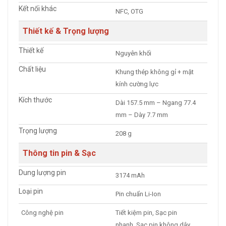
Kết nối khác
NFC, OTG
Thiết kế & Trọng lượng
Thiết kế
Nguyên khối
Chất liệu
Khung thép không gỉ + mặt
kính cường lực
Kích thước
Dài 157.5 mm – Ngang 77.4
mm – Dày 7.7 mm
Trọng lượng
208 g
Thông tin pin & Sạc
Dung lượng pin
3174 mAh
Loại pin
Pin chuẩn Li-Ion
Công nghệ pin
Tiết kiệm pin, Sạc pin
nhanh, Sạc pin không dây