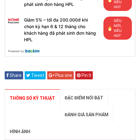
SIÊU
phát sinh đơn hàng HPL
HOT
Giảm 5% – tối đa 200.000đ khi
SIÊU
MỚI,
chọn kỳ hạn 6 & 12 tháng cho
SIÊU
khách hàng đã phát sinh đơn hàng
HOT
HPL
Powered by
Share
Tweet
Plus one
Pin It
ĐẶC ĐIỂM NỔI BẬT
THÔNG SỐ KỸ THUẬT
ĐÁNH GIÁ SẢN PHẨM
HÌNH ẢNH