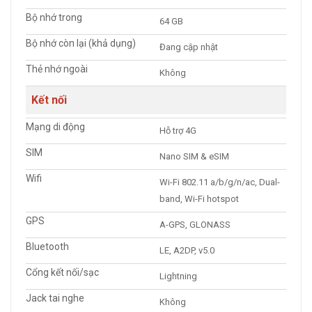
Bộ nhớ trong
64 GB
Bộ nhớ còn lại (khả dụng)
Đang cập nhật
Thẻ nhớ ngoài
Không
Kết nối
Mạng di động
Hỗ trợ 4G
SIM
Nano SIM & eSIM
Wifi
Wi-Fi 802.11 a/b/g/n/ac, Dual-
band, Wi-Fi hotspot
GPS
A-GPS, GLONASS
Bluetooth
LE, A2DP, v5.0
Cổng kết nối/sạc
Lightning
Jack tai nghe
Không