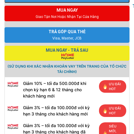
MUA NGAY
Giao Tận Nơi Hoặc Nhận Tại Cửa Hàng
TRẢ GÓP QUA THẺ
Visa, Master, JCB
MUA NGAY - TRẢ SAU
(SỬ DỤNG KHI XÁC NHẬN KHOẢN VAY TRÊN TRANG CỦA TỔ CHỨC
TÀI CHÍNH)
Giảm 10% – tối đa 500.000đ khi
ƯU ĐÃI
HOT
chọn kỳ hạn 6 & 12 tháng cho
khách hàng mới
Giảm 3% – tối đa 100.000đ với kỳ
ƯU ĐÃI
HOT
hạn 3 tháng cho khách hàng mới
Giảm 3% – tối đa 100.000đ với kỳ
SIÊU
MỚI,
hạn 3 tháng cho khách hàng đã