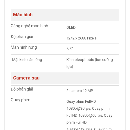
Màn hình
Công nghệ màn hình
OLED
Độ phân giải
1242 x 2688 Pixels
Màn hình rộng
6.5″
Mặt kính cảm ứng
Kính oleophobic (ion cường
lực)
Camera sau
Độ phân giải
2 camera 12 MP
Quay phim
Quay phim FullHD
1080p@30fps, Quay phim
FullHD 1080p@60fps, Quay
phim FullHD
1080p@120fps, Quay phim