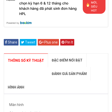
MỚI,
chọn kỳ hạn 6 & 12 tháng cho
SIÊU
khách hàng đã phát sinh đơn hàng
HOT
HPL
Powered by
Share
Tweet
Plus one
Pin It
ĐẶC ĐIỂM NỔI BẬT
THÔNG SỐ KỸ THUẬT
ĐÁNH GIÁ SẢN PHẨM
HÌNH ẢNH
Màn hình