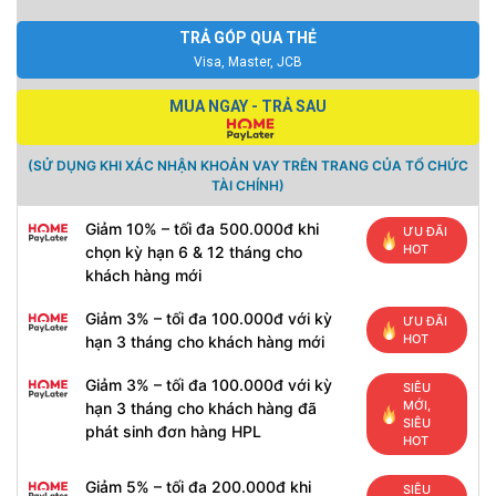
TRẢ GÓP QUA THẺ
Visa, Master, JCB
MUA NGAY - TRẢ SAU
(SỬ DỤNG KHI XÁC NHẬN KHOẢN VAY TRÊN TRANG CỦA TỔ CHỨC
TÀI CHÍNH)
Giảm 10% – tối đa 500.000đ khi
ƯU ĐÃI
HOT
chọn kỳ hạn 6 & 12 tháng cho
khách hàng mới
Giảm 3% – tối đa 100.000đ với kỳ
ƯU ĐÃI
HOT
hạn 3 tháng cho khách hàng mới
Giảm 3% – tối đa 100.000đ với kỳ
SIÊU
MỚI,
hạn 3 tháng cho khách hàng đã
SIÊU
phát sinh đơn hàng HPL
HOT
Giảm 5% – tối đa 200.000đ khi
SIÊU