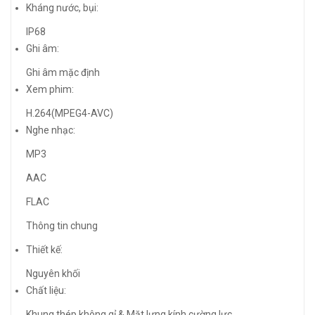
Kháng nước, bụi:
IP68
Ghi âm:
Ghi âm mặc định
Xem phim:
H.264(MPEG4-AVC)
Nghe nhạc:
MP3
AAC
FLAC
Thông tin chung
Thiết kế:
Nguyên khối
Chất liệu:
Khung thép không gỉ & Mặt lưng kính cường lực