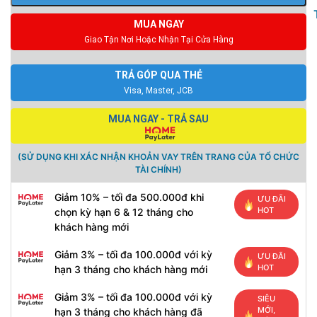
MUA NGAY
Giao Tận Nơi Hoặc Nhận Tại Cửa Hàng
TRẢ GÓP QUA THẺ
Visa, Master, JCB
MUA NGAY - TRẢ SAU
(SỬ DỤNG KHI XÁC NHẬN KHOẢN VAY TRÊN TRANG CỦA TỔ CHỨC
TÀI CHÍNH)
Giảm 10% – tối đa 500.000đ khi
ƯU ĐÃI
HOT
chọn kỳ hạn 6 & 12 tháng cho
khách hàng mới
Giảm 3% – tối đa 100.000đ với kỳ
ƯU ĐÃI
HOT
hạn 3 tháng cho khách hàng mới
Giảm 3% – tối đa 100.000đ với kỳ
SIÊU
MỚI,
hạn 3 tháng cho khách hàng đã