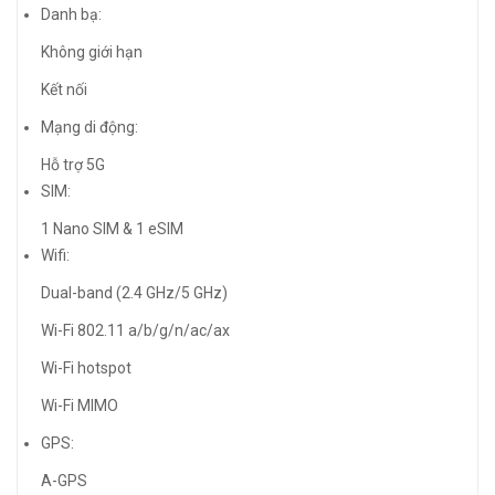
Danh bạ:
Không giới hạn
Kết nối
Mạng di động:
Hỗ trợ 5G
SIM:
1 Nano SIM & 1 eSIM
Wifi:
Dual-band (2.4 GHz/5 GHz)
Wi-Fi 802.11 a/b/g/n/ac/ax
Wi-Fi hotspot
Wi-Fi MIMO
GPS:
A-GPS