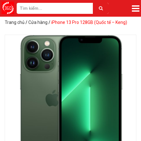
Trang chủ
/
Cửa hàng
/
iPhone 13 Pro 128GB (Quốc tế – Keng)