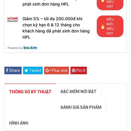
SIÊU
phát sinh đơn hàng HPL
HOT
Giảm 5% – tối đa 200.000đ khi
SIÊU
MỚI,
chọn kỳ hạn 6 & 12 tháng cho
SIÊU
khách hàng đã phát sinh đơn hàng
HOT
HPL
Powered by
Share
Tweet
Plus one
Pin It
ĐẶC ĐIỂM NỔI BẬT
THÔNG SỐ KỸ THUẬT
ĐÁNH GIÁ SẢN PHẨM
HÌNH ẢNH