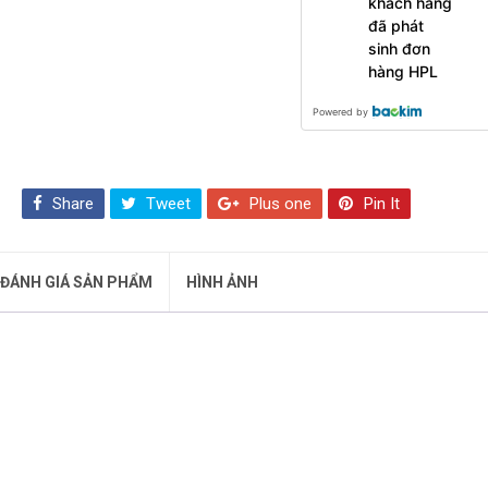
khách hàng
đã phát
sinh đơn
hàng HPL
Powered by
Share
Tweet
Plus one
Pin It
ĐÁNH GIÁ SẢN PHẨM
HÌNH ẢNH