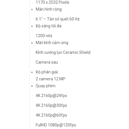
1170 x 2532 Pixels
Màn hình rộng:
6.1″ – Tần số quét 60 Hz
Độ sáng tối đa:
1200 nits
Mặt kính cảm ứng:
Kính cường lực Ceramic Shield
Camera sau
Độ phân giải:
2 camera 12 MP
Quay phim:
4K 2160p@24fps
4K 2160p@30fps
4K 2160p@60fps
FullHD 1080p@120fps