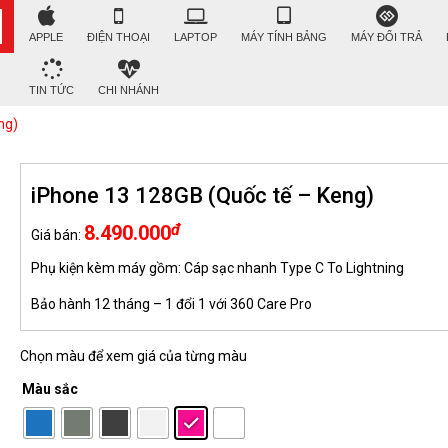
APPLE
ĐIỆN THOẠI
LAPTOP
MÁY TÍNH BẢNG
MÁY ĐỔI TRẢ
TIN TỨC
CHI NHÁNH
ng)
iPhone 13 128GB (Quốc tế – Keng)
đ
8.490.000
Giá bán:
Phụ kiện kèm máy gồm: Cáp sạc nhanh Type C To Lightning
Bảo hành 12 tháng – 1 đổi 1 với 360 Care Pro
Chọn màu để xem giá của từng màu
Màu sắc
: Hồng