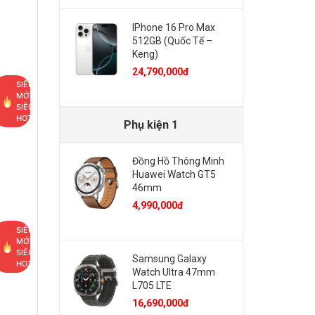
IPhone 16 Pro Max
512GB (Quốc Tế –
Keng)
24,790,000đ
SIÊU
MỚI,
SIÊU
HOT
Phụ kiện 1
Đồng Hồ Thông Minh
Huawei Watch GT5
46mm
4,990,000đ
SIÊU
MỚI,
SIÊU
Samsung Galaxy
HOT
Watch Ultra 47mm
L705 LTE
16,690,000đ