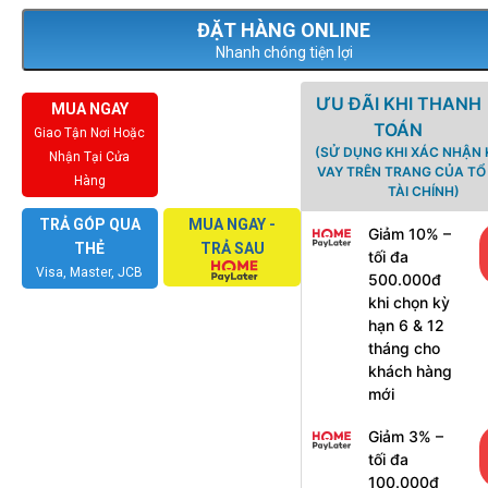
Nhanh chóng tiện lợi
ƯU ĐÃI KHI THANH
MUA NGAY
TOÁN
Giao Tận Nơi Hoặc
(SỬ DỤNG KHI XÁC NHẬN
Nhận Tại Cửa
VAY TRÊN TRANG CỦA T
Hàng
TÀI CHÍNH)
TRẢ GÓP QUA
MUA NGAY -
Giảm 10% –
THẺ
TRẢ SAU
tối đa
Visa, Master, JCB
500.000đ
khi chọn kỳ
hạn 6 & 12
tháng cho
khách hàng
mới
Giảm 3% –
tối đa
100.000đ