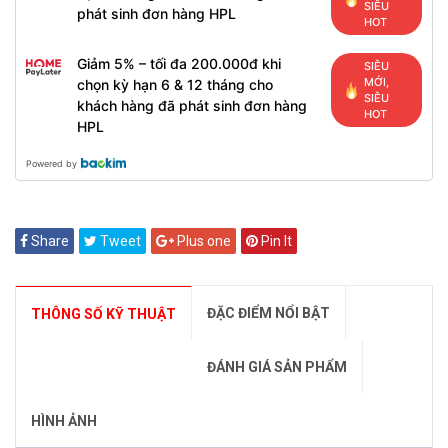
SIÊU
phát sinh đơn hàng HPL
HOT
Giảm 5% – tối đa 200.000đ khi
SIÊU
MỚI,
chọn kỳ hạn 6 & 12 tháng cho
SIÊU
khách hàng đã phát sinh đơn hàng
HOT
HPL
Powered by
Share
Tweet
Plus one
Pin It
ĐẶC ĐIỂM NỔI BẬT
THÔNG SỐ KỸ THUẬT
ĐÁNH GIÁ SẢN PHẨM
HÌNH ẢNH