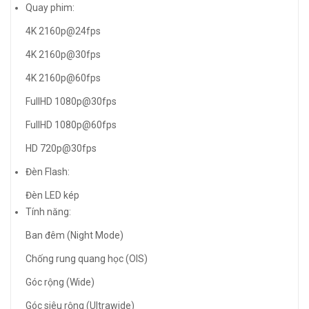
Quay phim:
4K 2160p@24fps
4K 2160p@30fps
4K 2160p@60fps
FullHD 1080p@30fps
FullHD 1080p@60fps
HD 720p@30fps
Đèn Flash:
Đèn LED kép
Tính năng:
Ban đêm (Night Mode)
Chống rung quang học (OIS)
Góc rộng (Wide)
Góc siêu rộng (Ultrawide)