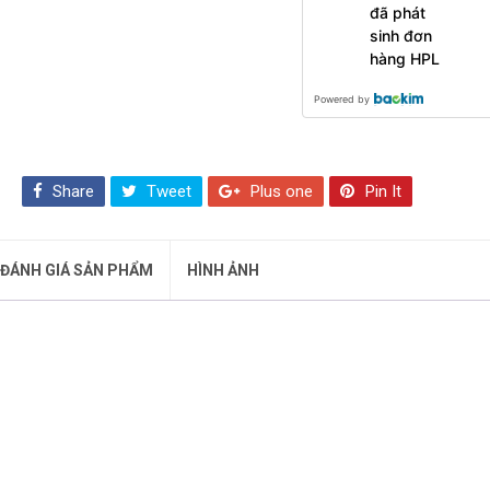
đã phát
sinh đơn
hàng HPL
Powered by
Share
Tweet
Plus one
Pin It
ĐÁNH GIÁ SẢN PHẨM
HÌNH ẢNH