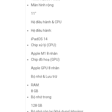
Màn hình rộng:
11″
Hệ điều hành & CPU
Hệ điều hành:
iPadOS 14
Chip xử lý (CPU):
Apple M1 8 nhân
Chip đồ hoạ (GPU):
Apple GPU 8 nhân
Bộ nhớ & Lưu trữ
RAM:
8 GB
Bộ nhớ trong:
128 GB
Bộ nhớ còn lại (khả dụng) khoảng: