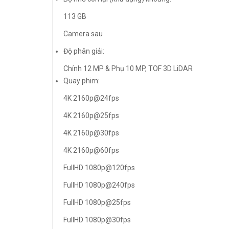
113 GB
Camera sau
Độ phân giải:
Chính 12 MP & Phụ 10 MP, TOF 3D LiDAR
Quay phim:
4K 2160p@24fps
4K 2160p@25fps
4K 2160p@30fps
4K 2160p@60fps
FullHD 1080p@120fps
FullHD 1080p@240fps
FullHD 1080p@25fps
FullHD 1080p@30fps