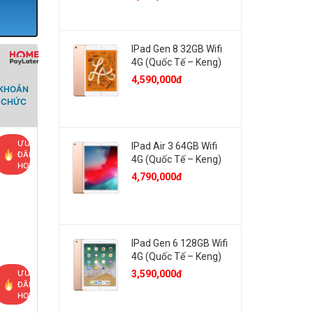
IPad Gen 8 32GB Wifi
4G (Quốc Tế – Keng)
4,590,000đ
 KHOẢN
Ổ CHỨC
ƯU
IPad Air 3 64GB Wifi
ĐÃI
4G (Quốc Tế – Keng)
HOT
4,790,000đ
IPad Gen 6 128GB Wifi
4G (Quốc Tế – Keng)
ƯU
3,590,000đ
ĐÃI
HOT