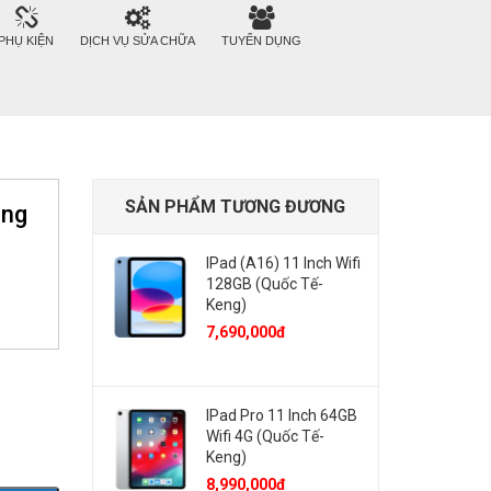
PHỤ KIỆN
DỊCH VỤ SỬA CHỮA
TUYỂN DỤNG
SẢN PHẨM TƯƠNG ĐƯƠNG
àng
IPad (A16) 11 Inch Wifi
128GB (Quốc Tế-
Keng)
7,690,000đ
IPad Pro 11 Inch 64GB
Wifi 4G (Quốc Tế-
Keng)
8,990,000đ