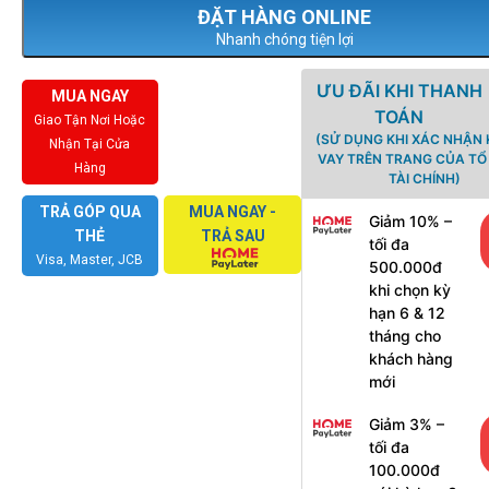
Nhanh chóng tiện lợi
ƯU ĐÃI KHI THANH
MUA NGAY
TOÁN
Giao Tận Nơi Hoặc
(SỬ DỤNG KHI XÁC NHẬN
Nhận Tại Cửa
VAY TRÊN TRANG CỦA T
Hàng
TÀI CHÍNH)
TRẢ GÓP QUA
MUA NGAY -
Giảm 10% –
THẺ
TRẢ SAU
tối đa
Visa, Master, JCB
500.000đ
khi chọn kỳ
hạn 6 & 12
tháng cho
khách hàng
mới
Giảm 3% –
tối đa
100.000đ