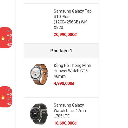
Samsung Galaxy Tab
S10 Plus
(12GB/256GB) Wifi
X820
SIÊU
20,990,000đ
MỚI,
SIÊU
HOT
Phụ kiện 1
Đồng Hồ Thông Minh
Huawei Watch GT5
46mm
4,990,000đ
SIÊU
MỚI,
SIÊU
HOT
Samsung Galaxy
Watch Ultra 47mm
L705 LTE
16,690,000đ