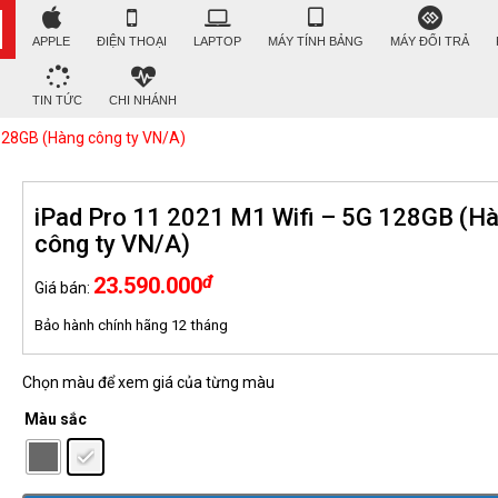
APPLE
ĐIỆN THOẠI
LAPTOP
MÁY TÍNH BẢNG
MÁY ĐỔI TRẢ
TIN TỨC
CHI NHÁNH
 128GB (Hàng công ty VN/A)
iPad Pro 11 2021 M1 Wifi – 5G 128GB (H
công ty VN/A)
đ
23.590.000
Giá bán:
Bảo hành chính hãng
12 tháng
Chọn màu để xem giá của từng màu
Màu sắc
: Bạc