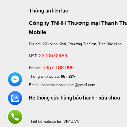
bông hoặc Coca hoặc Bình Giữ Nhiệt
+ Phiế
+ Care mở rộng 24 Tháng chỉ với 200k
Coca ho
Thông tin liên lạc
+ Tặng
+ Hotsale giảm 500.000 (Giá đã giảm)
hãng
+ Phiếu Giảm Giá Phụ Kiện 100.000đ, Gấu
Công ty TNHH Thương mại Thanh Th
bông hoặc Coca hoặc Bình Giữ Nhiệt
+ Hots
+ Care mở rộng 24 Tháng chỉ với 200k
+ Phiế
Mobile
Coca ho
+ Tặng
Địa chỉ: 290 Minh Khai, Phường Từ Sơn, Tỉnh Bắc Ninh
hãng
2300672486
MST:
0357.188.999
Hotline:
Thời gian phục vụ:
8h - 22h
Email: thanhthaimobile.com@gmail.com
Hệ thống cửa hàng bảo hành - sửa chữa
Thiết kế website bởi VN4U.VN