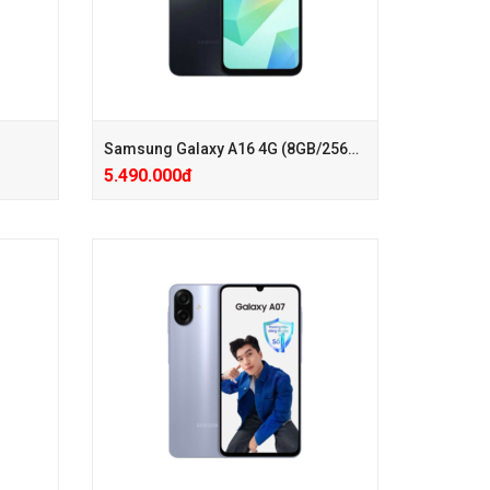
Samsung Galaxy A16 4G (8GB/256GB)
5.490.000đ
iảm)
+ Hotsale giảm 600K ( Giá KM Đã Giảm )
u bông
+ KM1: Củ Sạc Chính Hãng 25W
+ KM2: Phiếu Giảm Giá PK 200.000đ
50k
+ Care mở rộng 24 Tháng chỉ với 200k
iảm)
+ Hotsale giảm 600K ( Giá KM Đã Giảm )
u bông
+ KM1: Củ Sạc Chính Hãng 25W
+ KM2: Phiếu Giảm Giá PK 200.000đ
50k
+ Care mở rộng 24 Tháng chỉ với 200k