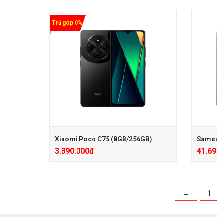
Trả góp 0%
+ Hotsale giảm 400.000đ (Giá đã giảm)
+ Hotsa
+ Phiếu Giảm Giá PK 100.000đ, Gấu bông
+ Phiế
hoặc Coca hoặc Bình Giữ Nhiệt
Coca ho
+ Care mở rộng 24 Tháng chỉ với 350k
+ Care 
+ Hotsale giảm 400.000đ (Giá đã giảm)
+ Hotsa
+ Phiếu Giảm Giá PK 100.000đ, Gấu bông
+ Phiế
hoặc Coca hoặc Bình Giữ Nhiệt
Coca ho
+ Care mở rộng 24 Tháng chỉ với 350k
+ Care 
Xiaomi Poco C75 (8GB/256GB)
3.890.000đ
41.69
←
1
+ Hotsale giảm 500.000 (Giá đã giảm)
+ Phiếu Giảm Giá Phụ Kiện 100.000đ, Gấu
+ Hots