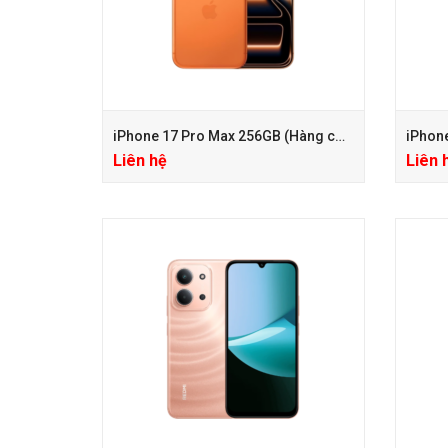
iPhone 17 Pro Max 256GB (Hàng công ty VN/A)
Liên hệ
Liên 
+ Tặng PGG PK 100.000đ
+ Tặng
+ Bảo hành Mở rộng 24 tháng chỉ với
+ Bảo h
650.000đ
650.00
+ Tặng PGG PK 200.000đ KHI MUA ỐP
+ Tặng
CHÍNH HÃNG
CHÍNH