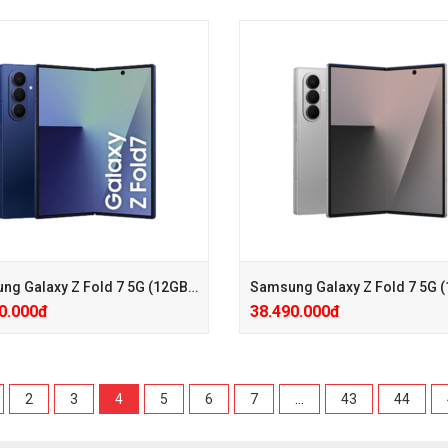
sle giảm 600.000đ (Giá đã giảm)
+ Hotsasle Giảm 500k ( Giá đã giả
+ Phiếu GG PK 100.000đ, Gấu bôn
u GG PK 100.000đ, Gấu bông hoặc
Coca hoặc Bình Giữ Nhiệt
ặc Bình Giữ Nhiệt
+ Care mở rộng 24 Tháng chỉ với 2
mở rộng 24 Tháng chỉ với 200k
+ Hotsasle Giảm 500k ( Giá đã giả
sle giảm 600.000đ (Giá đã giảm)
+ Phiếu GG PK 100.000đ, Gấu bôn
u GG PK 100.000đ, Gấu bông hoặc
Coca hoặc Bình Giữ Nhiệt
ặc Bình Giữ Nhiệt
+ Care mở rộng 24 Tháng chỉ với 2
mở rộng 24 Tháng chỉ với 200k
Samsung Galaxy Z Fold 7 5G (12GB/512GB)
0.000đ
38.490.000đ
2
3
4
5
6
7
…
43
44
ale Giảm 8.000.000đ
+ Hotsale Giảm 7TR