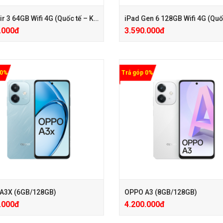
iPad Air 3 64GB Wifi 4G (Quốc tế – Keng)
.000đ
3.590.000đ
 0%
Trả góp 0%
 PGG PK 100.000đ
ành Care Pro chỉ với 350.000đ
+ PMH phụ kiện 100.000đ
+ Bảo hành Care Pro chỉ với 350.0
A3X (6GB/128GB)
OPPO A3 (8GB/128GB)
.000đ
4.200.000đ