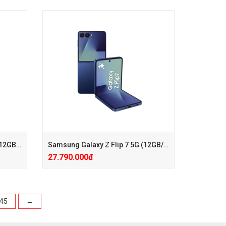
m)
+ Hotsale giảm 1.500.000đ (Giá đã giảm)
g hoặc
+ Phiếu Giảm Giá Phụ Kiện 100.000đ, Gấu
bông hoặc Coca hoặc Bình Giữ Nhiệt
00k
+ Care mở rộng 24 Tháng chỉ với 350k
m)
+ Hotsale giảm 1.500.000đ (Giá đã giảm)
g hoặc
+ Phiếu Giảm Giá Phụ Kiện 100.000đ, Gấu
bông hoặc Coca hoặc Bình Giữ Nhiệt
00k
+ Care mở rộng 24 Tháng chỉ với 350k
Samsung Galaxy Z Fold 7 5G (12GB/256GB)
Samsung Galaxy Z Flip 7 5G (12GB/512GB)
27.790.000đ
45
→
+ Hotsale Giảm 5.200.000đ (Giá đã giảm)