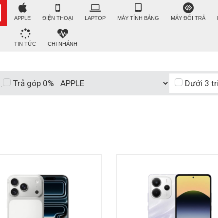
APPLE
ĐIỆN THOẠI
LAPTOP
MÁY TÍNH BẢNG
MÁY ĐỔI TRẢ
TIN TỨC
CHI NHÁNH
Trả góp 0%
Dưới 3 tr