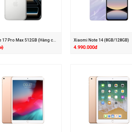
iPhone 17 Pro Max 512GB (Hàng công ty VN/A)
Xiaomi Note 14 (8GB/128GB)
hệ
4.990.000đ
+ Hotsale giảm 400.000đ (Giá đã g
+ Phiếu Giảm Giá PK 100.000đ, Gấ
 PGG PK 100.000đ
hoặc Coca hoặc Bình Giữ Nhiệt
ành Mở rộng 24 tháng chỉ với
+ Care mở rộng 24 Tháng chỉ với 3
0đ
+ Hotsale giảm 400.000đ (Giá đã g
 PGG PK 200.000đ KHI MUA ỐP
+ Phiếu Giảm Giá PK 100.000đ, Gấ
 HÃNG
hoặc Coca hoặc Bình Giữ Nhiệt
+ Care mở rộng 24 Tháng chỉ với 3