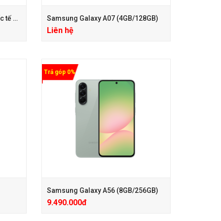
iPad Gen 6 128GB Wifi 4G (Quốc tế – Keng)
Samsung Galaxy A07 (4GB/128GB)
Liên hệ
Trả góp 0%
+ Phiếu Giảm Giá PK 100.000đ
+ Trả Góp 1%HD, Kredivo 0Đ
+ Care mở rộng 24 Tháng chỉ với 200k
00đ
+ Phiếu Giảm Giá PK 100.000đ
+ Trả Góp 1%HD, Kredivo 0Đ
+ Care mở rộng 24 Tháng chỉ với 200k
Samsung Galaxy A56 (8GB/256GB)
9.490.000đ