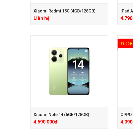
Xiaomi Redmi 15C (4GB/128GB)
Liên hệ
4.790
Trả góp
+ Hotsale giảm 400.000đ (Giá đã giảm)
+ Tặng
+ Phiếu Giảm Giá PK 100.000đ
+ Bảo h
+ Care mở rộng 24 Tháng chỉ với 200k
+ Hotsale giảm 400.000đ (Giá đã giảm)
+ Phiếu Giảm Giá PK 100.000đ
+ Care mở rộng 24 Tháng chỉ với 200k
Xiaomi Note 14 (6GB/128GB)
OPPO 
4.690.000đ
4.090