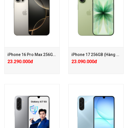
+ Bảo hành Care Pro chỉ với
+ Bảo hành Care Pro chỉ với
500.000đ
600.000đ
+ KM: Tặng PGG 1.000.000đ (
+ KM: Tặng PGG 500.000đ (
Đã trừ vào giá )
Đã trừ vào giá )
iPhone 16 Pro Max 256GB (Quốc tế – Keng)
iPhone 17 256GB (Hàng công ty VN/A)
23.290.000đ
23.090.000đ
+ Tặng PGG PK 100.000đ
+ Tặng PGG PK 100.000đ
+ Bảo hành Care Pro chỉ với
+ Bảo hành Mở rộng 24 tháng
600.000đ
chỉ với 500.000đ
+ KM: Tặng PGG 1.000.000đ (
Đã trừ vào giá )