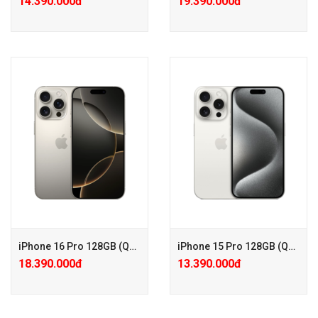
14.390.000đ
19.390.000đ
+ Phiếu GG PK 200.000đ
+ Tặng thêm 12 tháng bảo
hành chính hãng
+ Trả Góp 0% PPF
+ Tặng PGG PK 100.000đ
+ Tặng PGG PK 100.000đ
+ Bảo hành Mở rộng 24 tháng
+ Bảo hành Care Pro chỉ với
chỉ với 600.000đ
600.000đ
+ KM: Tặng PGG 1.000.000đ (
+ KM: Tặng PGG 500.000đ (
Đã trừ vào giá )
Đã trừ vào giá )
iPhone 16 Pro 128GB (Quốc tế – Keng)
iPhone 15 Pro 128GB (Quốc tế 98-99%)
18.390.000đ
13.390.000đ