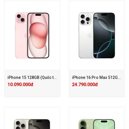
+ Tặng PGG PK 100.000đ
+ Tặng PGG PK 100.000đ
+ Bảo hành Mở rộng 24 tháng
+ Bảo hành Care Pro chỉ với
chỉ với 600.000đ
600.000đ
+ KM: Tặng PGG 1.000.000đ (
+ KM: Tặng PGG 500.000đ (
Đã trừ vào giá )
Đã trừ vào giá )
iPhone 15 128GB (Quốc tế 98-99%)
iPhone 16 Pro Max 512GB (Quốc tế – Keng)
10.090.000đ
24.790.000đ
+ Tặng PGG PK 100.000đ
+ Tặng PGG PK 100.000đ