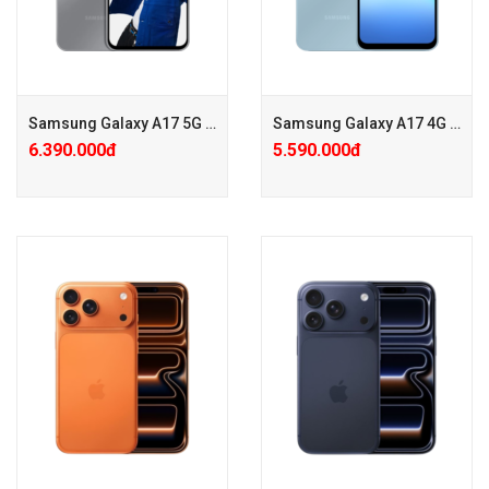
Samsung Galaxy A17 5G (8GB/128GB)
Samsung Galaxy A17 4G (8GB/128GB)
6.390.000đ
5.590.000đ
+ Hotsale giảm 200.000đ (Giá
+ Hotsale giảm 500.000đ (Giá
đã giảm)
đã giảm)
+ KM1: Củ Sạc Chính Hãng
+ KM1: Củ Sạc Chính Hãng
25W
25W
+ KM2: Phiếu Giảm Giá PK
+ KM2: Phiếu Giảm Giá PK
200.000đ
200.000đ
+ Care mở rộng 24 Tháng chỉ
+ Care mở rộng 24 Tháng chỉ
với 350k
với 350k
+ Hotsale giảm 200.000đ (Giá
+ Hotsale giảm 500.000đ (Giá