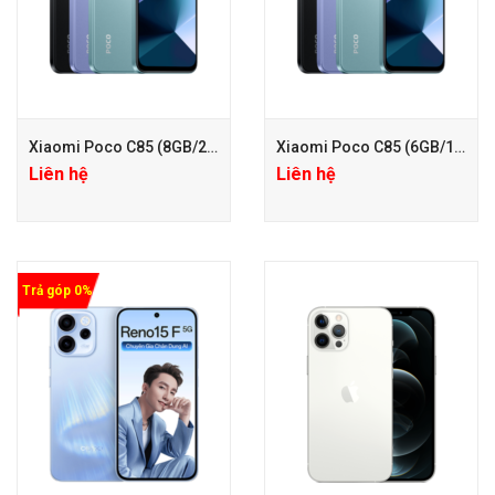
Xiaomi Poco C85 (8GB/256GB)
Xiaomi Poco C85 (6GB/128GB)
Liên hệ
Liên hệ
Trả góp 0%
+ Hotsale giảm 200.000 (Giá
+ Hotsale giảm 200.000 (Giá
đã giảm)
đã giảm)
+ Phiếu Giảm Giá Phụ Kiện
+ Phiếu Giảm Giá Phụ Kiện
100.000đ
100.000đ
+ Care mở rộng 24 Tháng chỉ
+ Care mở rộng 24 Tháng chỉ
với 200k
với 200k
+ Hotsale giảm 200.000 (Giá
+ Hotsale giảm 200.000 (Giá
đã giảm)
đã giảm)