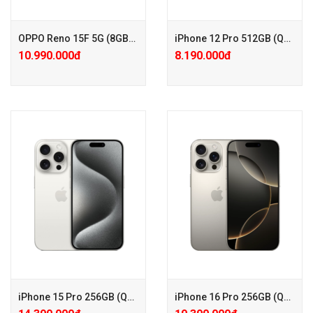
+ Phiếu Giảm Giá Phụ Kiện
+ Phiếu Giảm Giá Phụ Kiện
100.000đ
100.000đ
+ Care mở rộng 24 Tháng chỉ
+ Care mở rộng 24 Tháng chỉ
OPPO Reno 15F 5G (8GB/256GB)
iPhone 12 Pro 512GB (Quốc tế – Keng)
với 200k
với 200k
10.990.000đ
8.190.000đ
+ Hotsale Giảm 1tr ( Giá đã
+ Tặng PGG PK 100.000đ
giảm)
+ Bảo hành Care Pro chỉ với
+ Loa Bluetooth Sound S2 or
350.000đ
S1 (Tặng đến hết quà)
+ KM: Tặng PGG 500.000đ (
+ Phiếu GG PK 200.000đ
Đã trừ vào giá )
+ Tặng thêm 12 tháng bảo
hành chính hãng
+ Trả Góp 0% PPF
+ Hotsale Giảm 1tr ( Giá đã
giảm)
+ Loa Bluetooth Sound S2 or
iPhone 15 Pro 256GB (Quốc tế 98-99%)
iPhone 16 Pro 256GB (Quốc tế – Keng)
S1 (Tặng đến hết quà)