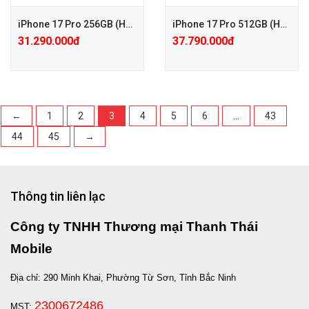
đã giảm)
đã giảm)
+ KM1: Củ Sạc Chính Hãng
+ KM1: Củ Sạc Chính Hãng
iPhone 17 Pro 256GB (Hàng công ty VN/A)
iPhone 17 Pro 512GB (Hàng công ty VN/A)
25W
25W
31.290.000đ
37.790.000đ
+ KM2: Phiếu Giảm Giá PK
+ KM2: Phiếu Giảm Giá PK
200.000đ
200.000đ
+ Care mở rộng 24 Tháng chỉ
+ Care mở rộng 24 Tháng chỉ
với 350k
với 350k
←
1
2
3
4
5
6
…
43
44
45
→
+ Tặng PGG PK 100.000đ
+ Tặng PGG PK 100.000đ
+ Bảo hành Mở rộng 24 tháng
+ Bảo hành Mở rộng 24 tháng
chỉ với 650.000đ
chỉ với 650.000đ
Thông tin liên lạc
Công ty TNHH Thương mại Thanh Thái
Mobile
Địa chỉ: 290 Minh Khai, Phường Từ Sơn, Tỉnh Bắc Ninh
2300672486
MST: