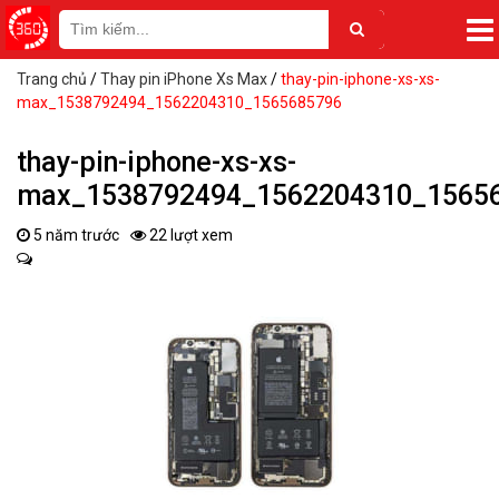
Trang chủ
/
Thay pin iPhone Xs Max
/
thay-pin-iphone-xs-xs-
max_1538792494_1562204310_1565685796
thay-pin-iphone-xs-xs-
max_1538792494_1562204310_1565
5 năm trước
22 lượt xem