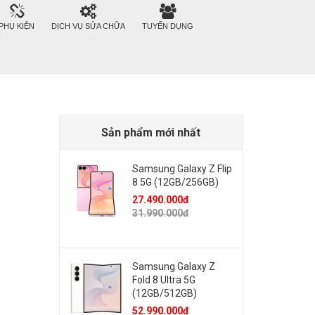
PHỤ KIỆN
DỊCH VỤ SỬA CHỮA
TUYỂN DỤNG
Sản phẩm mới nhất
Samsung Galaxy Z Flip
8 5G (12GB/256GB)
27.490.000đ
31.990.000đ
Samsung Galaxy Z
Fold 8 Ultra 5G
(12GB/512GB)
52.990.000đ