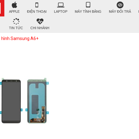
APPLE
ĐIỆN THOẠI
LAPTOP
MÁY TÍNH BẢNG
MÁY ĐỔI TRẢ
TIN TỨC
CHI NHÁNH
 hình Samsung A6+