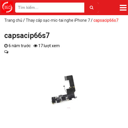
Trang chủ
/
Thay cáp sạc-mic-tai nghe iPhone 7
/
capsacip66s7
capsacip66s7
6 năm trước
17 lượt xem