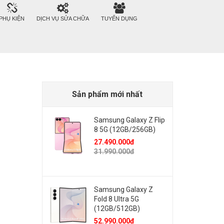
PHỤ KIỆN
DỊCH VỤ SỬA CHỮA
TUYỂN DỤNG
Sản phẩm mới nhất
Samsung Galaxy Z Flip
8 5G (12GB/256GB)
27.490.000đ
31.990.000đ
Samsung Galaxy Z
Fold 8 Ultra 5G
(12GB/512GB)
52.990.000đ