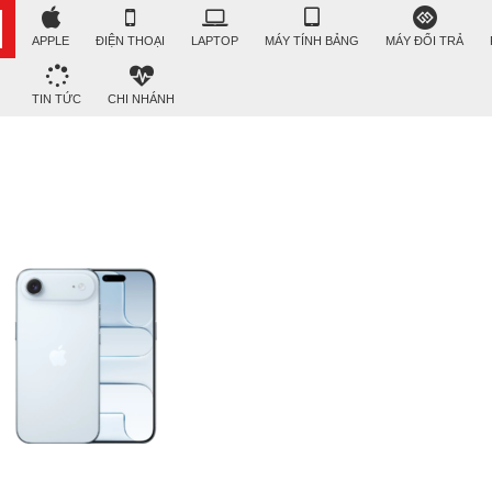
APPLE
ĐIỆN THOẠI
LAPTOP
MÁY TÍNH BẢNG
MÁY ĐỔI TRẢ
TIN TỨC
CHI NHÁNH