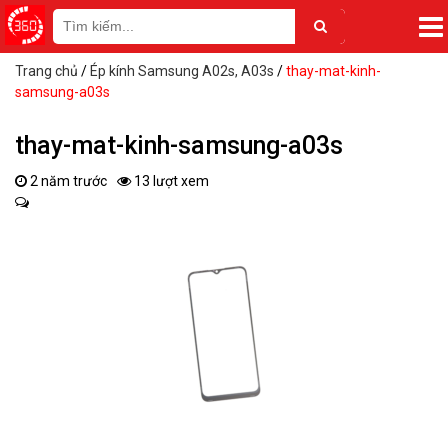
Trang chủ
/
Ép kính Samsung A02s, A03s
/
thay-mat-kinh-
samsung-a03s
thay-mat-kinh-samsung-a03s
2 năm trước
13 lượt xem