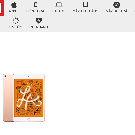
APPLE
ĐIỆN THOẠI
LAPTOP
MÁY TÍNH BẢNG
MÁY ĐỔI TRẢ
TIN TỨC
CHI NHÁNH