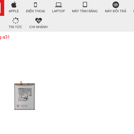
APPLE
ĐIỆN THOẠI
LAPTOP
MÁY TÍNH BẢNG
MÁY ĐỔI TRẢ
TIN TỨC
CHI NHÁNH
g-a31