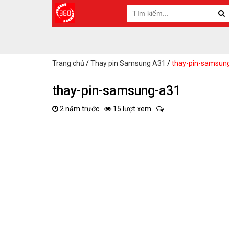
Trang chủ
/
Thay pin Samsung A31
/
thay-pin-samsun
thay-pin-samsung-a31
2 năm trước
15 lượt xem