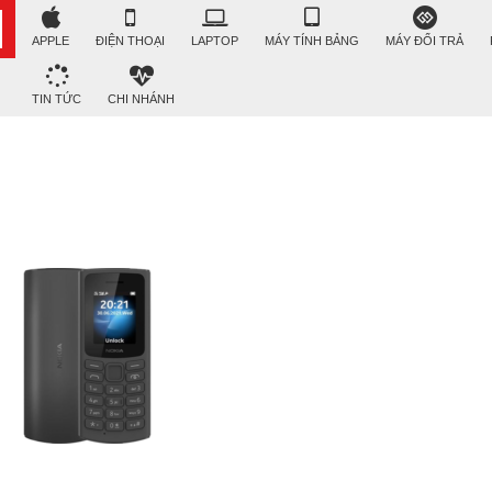
APPLE
ĐIỆN THOẠI
LAPTOP
MÁY TÍNH BẢNG
MÁY ĐỔI TRẢ
TIN TỨC
CHI NHÁNH