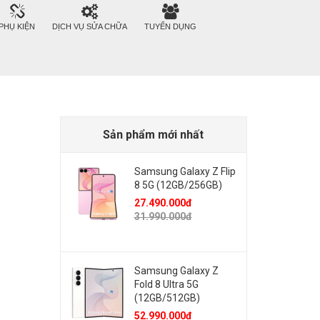
PHỤ KIỆN
DỊCH VỤ SỬA CHỮA
TUYỂN DỤNG
Sản phẩm mới nhất
Samsung Galaxy Z Flip
8 5G (12GB/256GB)
27.490.000đ
31.990.000đ
Samsung Galaxy Z
Fold 8 Ultra 5G
(12GB/512GB)
52.990.000đ