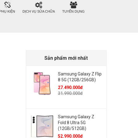
PHỤ KIỆN
DỊCH VỤ SỬA CHỮA
TUYỂN DỤNG
Sản phẩm mới nhất
Samsung Galaxy Z Flip
8 5G (12GB/256GB)
27.490.000đ
31.990.000đ
Samsung Galaxy Z
Fold 8 Ultra 5G
(12GB/512GB)
52.990.000đ