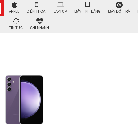
APPLE
ĐIỆN THOẠI
LAPTOP
MÁY TÍNH BẢNG
MÁY ĐỔI TRẢ
TIN TỨC
CHI NHÁNH