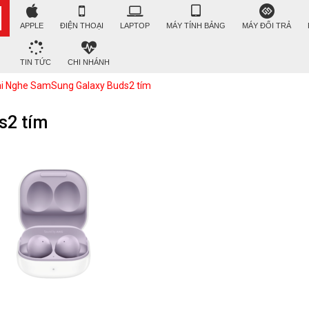
APPLE
ĐIỆN THOẠI
LAPTOP
MÁY TÍNH BẢNG
MÁY ĐỔI TRẢ
TIN TỨC
CHI NHÁNH
ai Nghe SamSung Galaxy Buds2 tím
s2 tím