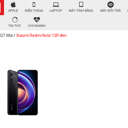
APPLE
ĐIỆN THOẠI
LAPTOP
MÁY TÍNH BẢNG
MÁY ĐỔI TRẢ
TIN TỨC
CHI NHÁNH
 QT Mới
/
Xiaomi Redmi Note 12R đen