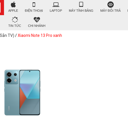
APPLE
ĐIỆN THOẠI
LAPTOP
MÁY TÍNH BẢNG
MÁY ĐỔI TRẢ
TIN TỨC
CHI NHÁNH
(Sẵn TV)
/
Xiaomi Note 13 Pro xanh