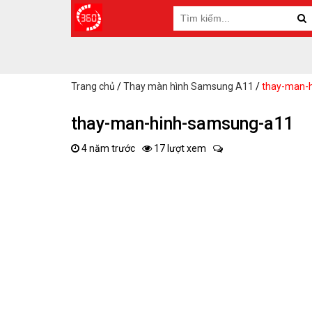
Trang chủ
/
Thay màn hình Samsung A11
/
thay-man-
thay-man-hinh-samsung-a11
4 năm trước
17 lượt xem