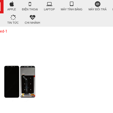
APPLE
ĐIỆN THOẠI
LAPTOP
MÁY TÍNH BẢNG
MÁY ĐỔI TRẢ
TIN TỨC
CHI NHÁNH
led-1