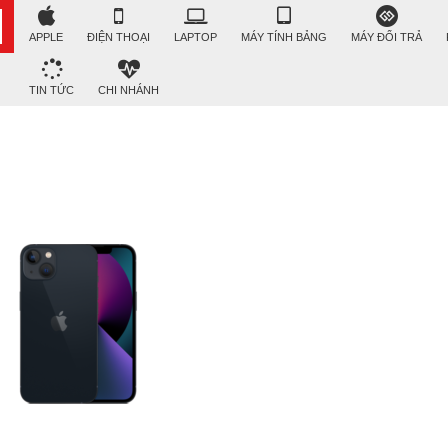
APPLE
ĐIỆN THOẠI
LAPTOP
MÁY TÍNH BẢNG
MÁY ĐỔI TRẢ
TIN TỨC
CHI NHÁNH