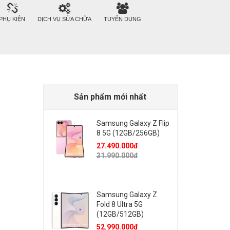
PHỤ KIỆN
DỊCH VỤ SỬA CHỮA
TUYỂN DỤNG
Sản phẩm mới nhất
Samsung Galaxy Z Flip
8 5G (12GB/256GB)
27.490.000đ
31.990.000đ
Samsung Galaxy Z
Fold 8 Ultra 5G
(12GB/512GB)
52.990.000đ