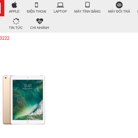
APPLE
ĐIỆN THOẠI
LAPTOP
MÁY TÍNH BẢNG
MÁY ĐỔI TRẢ
TIN TỨC
CHI NHÁNH
3222