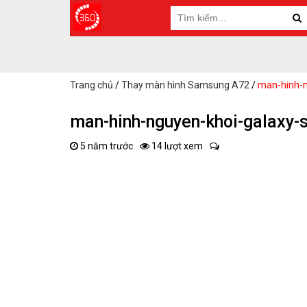
Trang chủ
/
Thay màn hình Samsung A72
/
man-hinh-n
man-hinh-nguyen-khoi-galaxy
5 năm trước
14 lượt xem