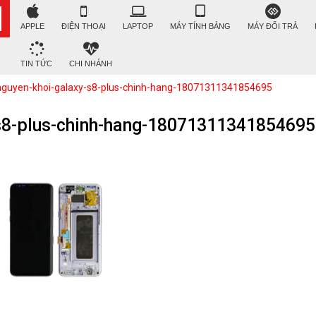
APPLE
ĐIỆN THOẠI
LAPTOP
MÁY TÍNH BẢNG
MÁY ĐỔI TRẢ
TIN TỨC
CHI NHÁNH
guyen-khoi-galaxy-s8-plus-chinh-hang-18071311341854695
-s8-plus-chinh-hang-18071311341854695