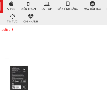
APPLE
ĐIỆN THOẠI
LAPTOP
MÁY TÍNH BẢNG
MÁY ĐỔI TRẢ
TIN TỨC
CHI NHÁNH
-active-3