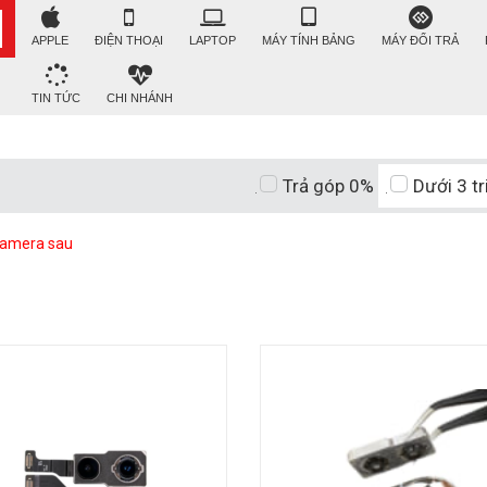
APPLE
ĐIỆN THOẠI
LAPTOP
MÁY TÍNH BẢNG
MÁY ĐỔI TRẢ
TIN TỨC
CHI NHÁNH
Trả góp 0%
Dưới 3 tr
amera sau