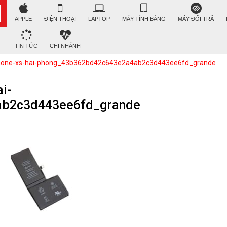
APPLE
ĐIỆN THOẠI
LAPTOP
MÁY TÍNH BẢNG
MÁY ĐỔI TRẢ
TIN TỨC
CHI NHÁNH
iphone-xs-hai-phong_43b362bd42c643e2a4ab2c3d443ee6fd_grande
i-
ab2c3d443ee6fd_grande