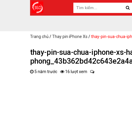
Trang chủ
/
Thay pin iPhone Xs
/
thay-pin-sua-chua-
thay-pin-sua-chua-iphone-xs-ha
phong_43b362bd42c643e2a4
5 năm trước
16 lượt xem