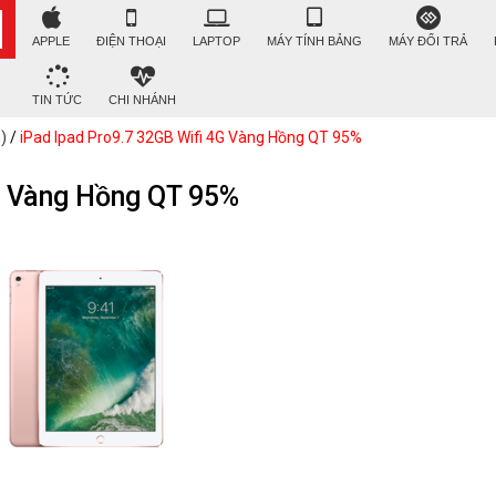
APPLE
ĐIỆN THOẠI
LAPTOP
MÁY TÍNH BẢNG
MÁY ĐỔI TRẢ
TIN TỨC
CHI NHÁNH
)
/
iPad Ipad Pro9.7 32GB Wifi 4G Vàng Hồng QT 95%
G Vàng Hồng QT 95%