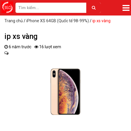
Trang chủ
/
iPhone XS 64GB (Quốc tế 98-99%)
/
ip xs vàng
ip xs vàng
6 năm trước
16 lượt xem